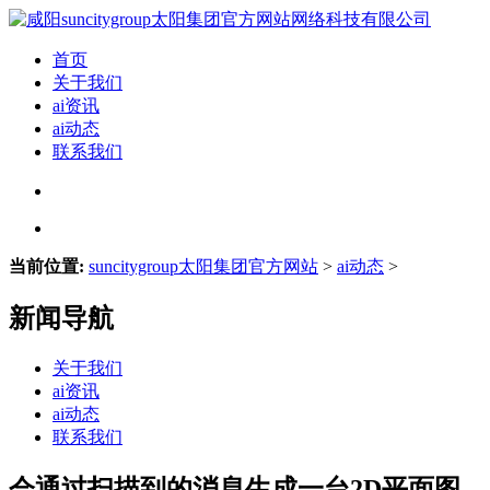
首页
关于我们
ai资讯
ai动态
联系我们
当前位置:
suncitygroup太阳集团官方网站
>
ai动态
>
新闻导航
关于我们
ai资讯
ai动态
联系我们
会通过扫描到的消息生成一台2D平面图