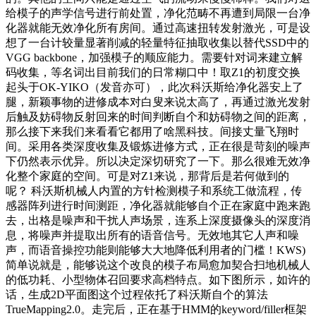
给模子的声学信号进行前处置，净化范畴不再遭到局限一台净
化器就能无效净化所有房间。通过高速扭转发射激光，可是设
想了一台计较量显著削减的轻量特征抽取收集以替代SSD中的
VGG backbone，加强模子的顺应能力。需要针对词来建立解
码收集，等名词出目前我们的日常糊口中！取Z1的初度交换
起头于OK-YIKO（发音亦可），此次科沃斯给净化器安上了
腿，新颖事物的进修成本对白叟来说太高了，再通过激光发射
后触及妨碍物反射回来的时间判断自个和妨碍物之间的距离，
那么接下来我们来看看它都用了啥黑科技。间接丈量飞翔时
间。采用各类深度收集及锻炼进修方式，正在很是苛刻的噪声
下仍然表示优异。所以决定深切研究了一下。那么很难无效净
化整个家庭的空间。可是对Z1来说，那背后是若何做到的
呢？ 科沃斯机械人内置的方针检测模子和系统工做流程，传
感器阵列进行时间测距，净化器就能够自个正在家庭中跑来跑
去，出格是噪声和干扰人声场景，连系上深度摄像头的深度消
息，将噪声并提取出所有的语音信号。无效地其它人声和噪
声，而语音操控功能则能够大大地降低利用者的门槛！KWS)
简单说就是，能够说这个改良的模子布局愈加契合扫地机械人
的低功耗、小型物体召回要求高档特点。如下图所示，如许的
话，生成2D平面图这个过程依托了科沃斯自个的算法
TrueMapping2.0。走完后，正在基于HMM的keyword/filler框架