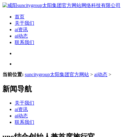
首页
关于我们
ai资讯
ai动态
联系我们
当前位置:
suncitygroup太阳集团官方网站
>
ai动态
>
新闻导航
关于我们
ai资讯
ai动态
联系我们
uno结合创始人兼首席施行官