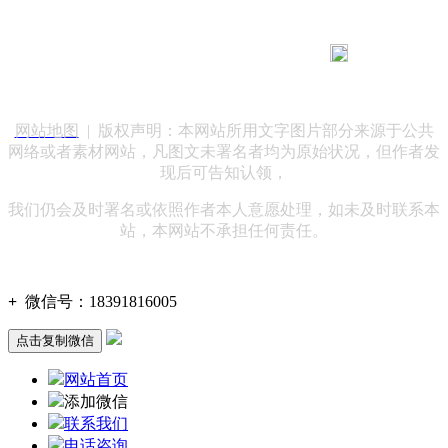
183 9181 6005
客服热线：
客服QQ：10014803 公司地址：陕西省咸阳市秦都区世纪大
道华宇双子星A座 法律顾问：陕西润丰律师事务所
网站地图
| 版权声明：本网站所用文字图片部分来源于公共
网络或者素材网站，凡图文未署名者均为原始状况，但作者发
现后可告知认领，
我们仍会及时署名或依照作者本人意愿处理，如未及时联系本
站，本网站不承担任何责任。
+
微信号：
18391816005
点击复制微信
网站首页
添加微信
联系我们
电话咨询