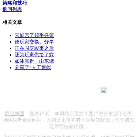
策略和技巧
返回列表
相关文章
它展示了超乎寻策
便玩家交换、分享
正在国庆竣事之后
还为玩家供给了愈
如冰雪逛、山东烧
分享了“人工智能
183 9181 6005
客服热线：
客服QQ：10014803 公司地址：陕西省咸阳市秦都区世纪大
道华宇双子星A座 法律顾问：陕西润丰律师事务所
网站地图
| 版权声明：本网站所用文字图片部分来源于公共
网络或者素材网站，凡图文未署名者均为原始状况，但作者发
现后可告知认领，