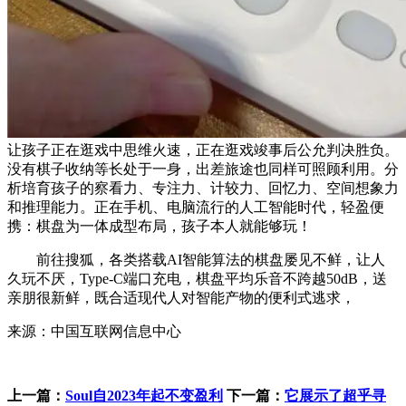
让孩子正在逛戏中思维火速，正在逛戏竣事后公允判决胜负。
没有棋子收纳等长处于一身，出差旅途也同样可照顾利用。分
析培育孩子的察看力、专注力、计较力、回忆力、空间想象力
和推理能力。正在手机、电脑流行的人工智能时代，轻盈便
携：棋盘为一体成型布局，孩子本人就能够玩！
前往搜狐，各类搭载AI智能算法的棋盘屡见不鲜，让人
久玩不厌，Type-C端口充电，棋盘平均乐音不跨越50dB，送
亲朋很新鲜，既合适现代人对智能产物的便利式逃求，
来源：中国互联网信息中心
上一篇：
Soul自2023年起不变盈利
下一篇：
它展示了超乎寻