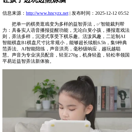
信息来源：
http://www.hncyzx.net
| 发布时间：2025-12-12 05:52
把单一的棋类逛戏变为多样的益智弄法，✅智能裁判帮
力：具备实人语音播报提醒功能，无论白叟小孩，播报逛戏法
则，弄法多样，沉浸式享受下棋乐趣。活泼风趣，二近制AI
智能棋盘B1棋盘尺寸比常规小，能够超长续航6.5h，集9种典
范弄法、AI智能陪练，声音洪亮，毫秒级响应，越玩越聪
慧。声音为专业演员配音，轻至270g，机身轻盈，轻松率领国
平易近益智弄法新体验。