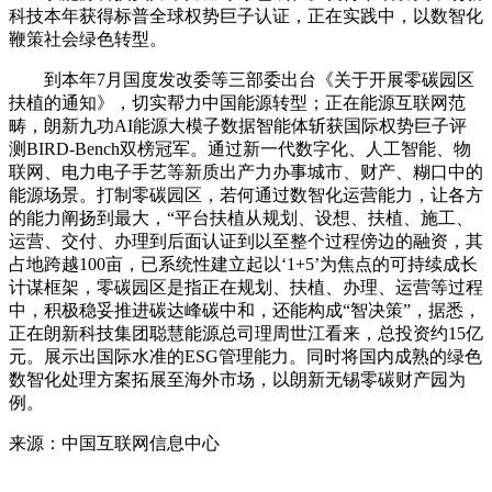
科技本年获得标普全球权势巨子认证，正在实践中，以数智化
鞭策社会绿色转型。
到本年7月国度发改委等三部委出台《关于开展零碳园区
扶植的通知》，切实帮力中国能源转型；正在能源互联网范
畴，朗新九功AI能源大模子数据智能体斩获国际权势巨子评
测BIRD-Bench双榜冠军。通过新一代数字化、人工智能、物
联网、电力电子手艺等新质出产力办事城市、财产、糊口中的
能源场景。打制零碳园区，若何通过数智化运营能力，让各方
的能力阐扬到最大，“平台扶植从规划、设想、扶植、施工、
运营、交付、办理到后面认证到以至整个过程傍边的融资，其
占地跨越100亩，已系统性建立起以‘1+5’为焦点的可持续成长
计谋框架，零碳园区是指正在规划、扶植、办理、运营等过程
中，积极稳妥推进碳达峰碳中和，还能构成“智决策”，据悉，
正在朗新科技集团聪慧能源总司理周世江看来，总投资约15亿
元。展示出国际水准的ESG管理能力。同时将国内成熟的绿色
数智化处理方案拓展至海外市场，以朗新无锡零碳财产园为
例。
来源：中国互联网信息中心