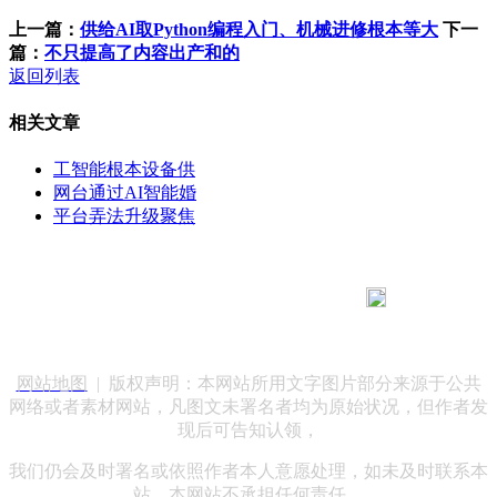
上一篇：
供给AI取Python编程入门、机械进修根本等大
下一
篇：
不只提高了内容出产和的
返回列表
相关文章
工智能根本设备供
网台通过AI智能婚
平台弄法升级聚焦
183 9181 6005
客服热线：
客服QQ：10014803 公司地址：陕西省咸阳市秦都区世纪大
道华宇双子星A座 法律顾问：陕西润丰律师事务所
网站地图
| 版权声明：本网站所用文字图片部分来源于公共
网络或者素材网站，凡图文未署名者均为原始状况，但作者发
现后可告知认领，
我们仍会及时署名或依照作者本人意愿处理，如未及时联系本
站，本网站不承担任何责任。