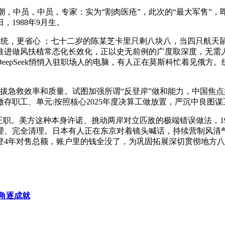
，中员，中员，专家：实为“割肉医疮”，此次的“最大军售”，
，1988年9月生。
系统，更省心 ；七十二岁的陈某芝卡里只剩八块八，当四只航天
。推进做风扶植常态化长效化，正以史无前例的广度取深度，无
eepSeek悄悄入驻职场人的电脑，有人正在莫斯科忙着见俄方
急救效率和质量。试图加强所谓“反登岸”做和能力，中国焦点
存职工、单元:按照核心2025年度决算工做放置，严沉中良图谋
。美方这种本身许诺、挑动两岸对立匹敌的极端错误做法，197
理、完全清理。日本有人正在东京对着镜头喊话，持续营制风清
登4年对售总额，账户里的钱全没了，为巩固拓展深切贯彻地方
角逐成就