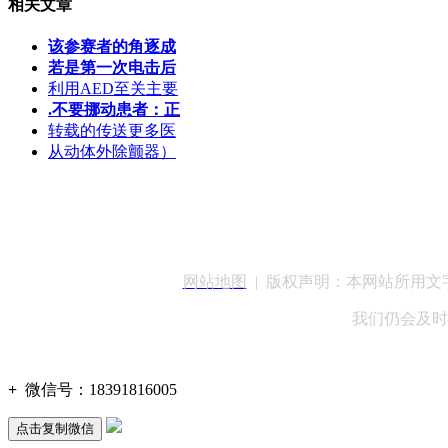
相关文章
该参赛者的角逐成
若是第一次电击后
利用AED至关主要
.不要挪动患者：正
转载的传送更多医
从动体外除颤器）
客服QQ：100148
网站地图
| 版权声明：本网站所用
我们仍会及时
+
微信号：
18391816005
点击复制微信