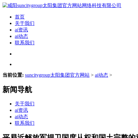
首页
关于我们
ai资讯
ai动态
联系我们
当前位置:
suncitygroup太阳集团官方网站
>
ai动态
>
新闻导航
关于我们
ai资讯
ai动态
联系我们
平易近解放军捍卫国度从权和国土完整的