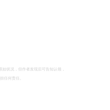
顾问：陕西润丰律师事务所
原始状况，但作者发现后可告知认领，
担任何责任。