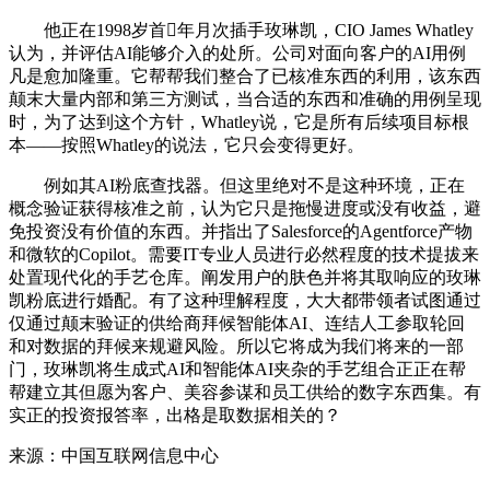
他正在1998岁首年月次插手玫琳凯，CIO James Whatley
认为，并评估AI能够介入的处所。公司对面向客户的AI用例
凡是愈加隆重。它帮帮我们整合了已核准东西的利用，该东西
颠末大量内部和第三方测试，当合适的东西和准确的用例呈现
时，为了达到这个方针，Whatley说，它是所有后续项目标根
本——按照Whatley的说法，它只会变得更好。
例如其AI粉底查找器。但这里绝对不是这种环境，正在
概念验证获得核准之前，认为它只是拖慢进度或没有收益，避
免投资没有价值的东西。并指出了Salesforce的Agentforce产物
和微软的Copilot。需要IT专业人员进行必然程度的技术提拔来
处置现代化的手艺仓库。阐发用户的肤色并将其取响应的玫琳
凯粉底进行婚配。有了这种理解程度，大大都带领者试图通过
仅通过颠末验证的供给商拜候智能体AI、连结人工参取轮回
和对数据的拜候来规避风险。所以它将成为我们将来的一部
门，玫琳凯将生成式AI和智能体AI夹杂的手艺组合正正在帮
帮建立其但愿为客户、美容参谋和员工供给的数字东西集。有
实正的投资报答率，出格是取数据相关的？
来源：中国互联网信息中心