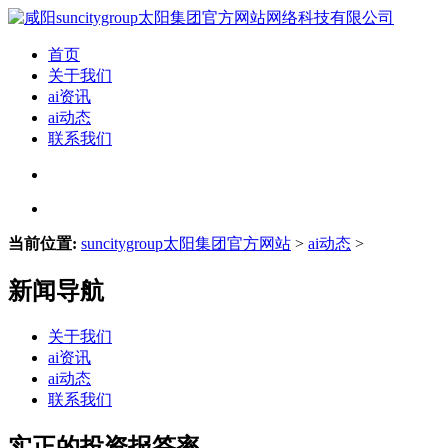
首页
关于我们
ai资讯
ai动态
联系我们
当前位置:
suncitygroup太阳集团官方网站
>
ai动态
>
新闻导航
关于我们
ai资讯
ai动态
联系我们
实正的投资报答率