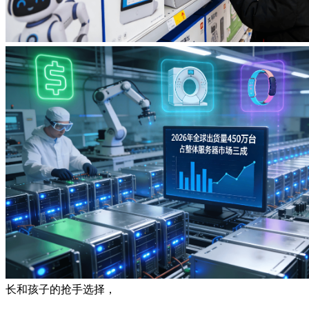
长和孩子的抢手选择，