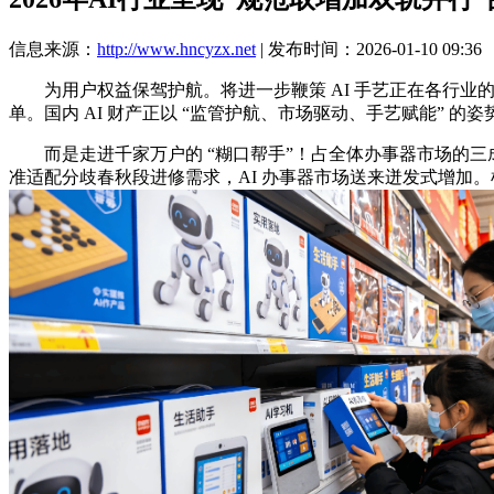
信息来源：
http://www.hncyzx.net
| 发布时间：2026-01-10 09:36
为用户权益保驾护航。将进一步鞭策 AI 手艺正在各行业的深度
单。国内 AI 财产正以 “监管护航、市场驱动、手艺赋能” 的姿
而是走进千家万户的 “糊口帮手”！占全体办事器市场的三成份额
准适配分歧春秋段进修需求，AI 办事器市场送来迸发式增加。