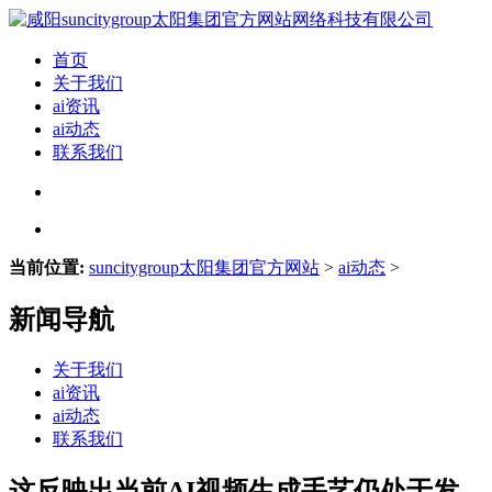
首页
关于我们
ai资讯
ai动态
联系我们
当前位置:
suncitygroup太阳集团官方网站
>
ai动态
>
新闻导航
关于我们
ai资讯
ai动态
联系我们
这反映出当前AI视频生成手艺仍处于发