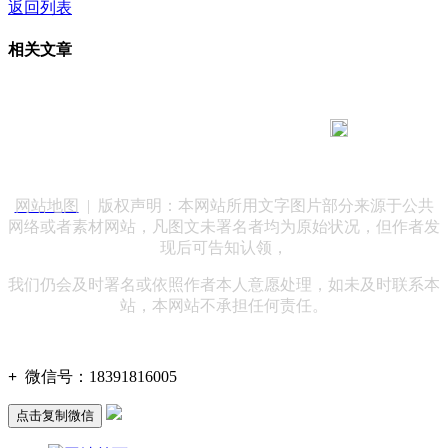
返回列表
相关文章
183 9181 6005
客服热线：
客服QQ：10014803 公司地址：陕西省咸阳市秦都区世纪大
道华宇双子星A座 法律顾问：陕西润丰律师事务所
网站地图
| 版权声明：本网站所用文字图片部分来源于公共
网络或者素材网站，凡图文未署名者均为原始状况，但作者发
现后可告知认领，
我们仍会及时署名或依照作者本人意愿处理，如未及时联系本
站，本网站不承担任何责任。
+
微信号：
18391816005
点击复制微信