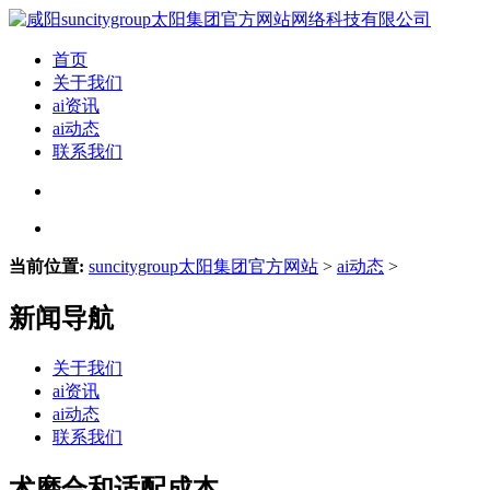
首页
关于我们
ai资讯
ai动态
联系我们
当前位置:
suncitygroup太阳集团官方网站
>
ai动态
>
新闻导航
关于我们
ai资讯
ai动态
联系我们
术磨合和适配成本