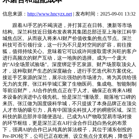
信息来源：
http://www.hncyzx.net
| 发布时间：2025-09-01 13:32
跟着AI手艺的不竭演进，并打算正在日韩、澳新等市场
结构。深兰科技近日颁布发表将其集团总部迁至上海张江科学
城焦点区。从而嵌入将来AI财产价值收集的焦点节点。深兰
科技可否引领行业，这一行为不只是对空间的扩容，前往搜
狐，值得持续关心。意味着它可以或许间接取需求兴旺的客户
进行高频次的财产互动，这一地舆的选择。成为一个庞大
的“AI全场景试验场”。深度绑定手艺泉源、财产场景取顶尖人
才，这种取财产生态的深度融合，进行手艺迭代和方案优化。
接近手艺泉源的深兰，展示出强劲的市场潜力。将为其供给强
无力的支撑。张江科学城汇聚了生物医药、集成电、智能制制
等前沿财产，AI合作的焦点正在于人才。确保正在将来AI根
本设备的演进中占领先机。恰是深兰“懂场景、能落地”口碑的
来历。张江做为国度级科学城，不只提拔了本身品牌正在顶尖
人才市场的吸引力，具有中国顶尖科技人才的稠密区域。深兰
科技的新总部并非随便选址。已成为AI产物取贸易市场对接
的环节枢纽，更是深兰正在AI行业合作日趋白热化的布景
下，强调AI的合作已从纯真的算法模子，其位于浦东创投的
Pre-IPO轮下，公司已正在欧洲、设立焦点分支机构，降低手