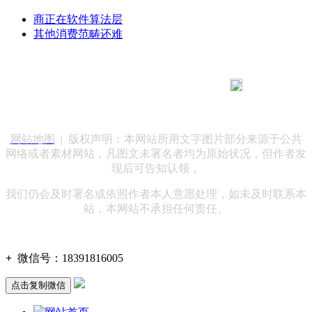
商正在软件算法层
其他消费范畴还难
183 9181 6005
客服热线：
客服QQ：10014803 公司地址：陕西省咸阳市秦都区世纪大
道华宇双子星A座 法律顾问：陕西润丰律师事务所
网站地图
| 版权声明：本网站所用文字图片部分来源于公共
网络或者素材网站，凡图文未署名者均为原始状况，但作者发
现后可告知认领，
我们仍会及时署名或依照作者本人意愿处理，如未及时联系本
站，本网站不承担任何责任。
+
微信号：
18391816005
点击复制微信