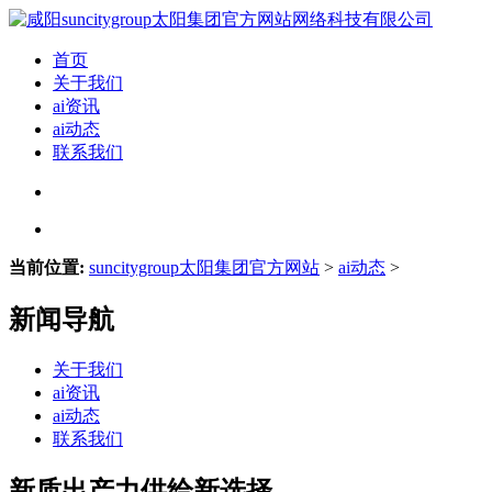
首页
关于我们
ai资讯
ai动态
联系我们
当前位置:
suncitygroup太阳集团官方网站
>
ai动态
>
新闻导航
关于我们
ai资讯
ai动态
联系我们
新质出产力供给新选择