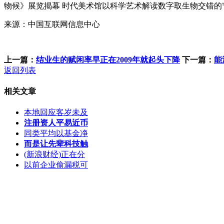
物候》展览揭幕 时代美术馆以科学艺术解读数字取生物交错
来源：中国互联网信息中心
上一篇：
结业生的赋闲率早正在2009年就起头下降
下一篇：
能
返回列表
相关文章
本地回应客岁未及
注册资人平易近币
同类平均以基金净
而是让先辈科技触
(新浪财经)正在分
以前企业偷漏税可
客服QQ：100148