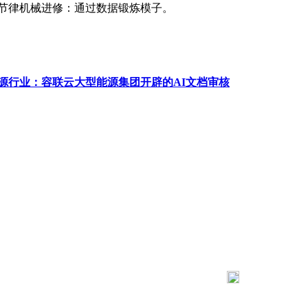
的节律机械进修：通过数据锻炼模子。
源行业：容联云大型能源集团开辟的AI文档审核
183 9181 6005
客服热线：
03 公司地址：陕西省咸阳市秦都区世纪大道华宇双子星A座 法律