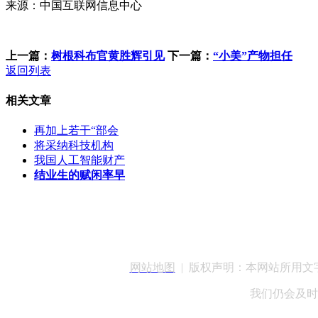
来源：中国互联网信息中心
上一篇：
树根科布官黄胜辉引见
下一篇：
“小美”产物担任
返回列表
相关文章
再加上若干“部会
将采纳科技机构
我国人工智能财产
结业生的赋闲率早
客服QQ：100148
网站地图
| 版权声明：本网站所用
我们仍会及时