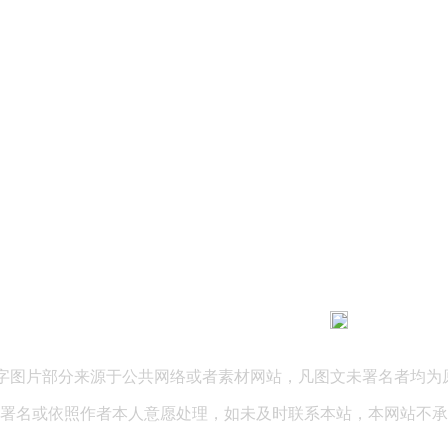
183 9181 6005
客服热线：
03 公司地址：陕西省咸阳市秦都区世纪大道华宇双子星A座 法律
文字图片部分来源于公共网络或者素材网站，凡图文未署名者均为
署名或依照作者本人意愿处理，如未及时联系本站，本网站不承