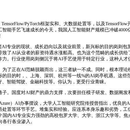
sorFlow/PyTorch框架实和、大数据处置等，以及Tenso
智能手艺飞速成长的今天，我国人工智能财产规模已冲破400
！
I专业的现状、成长趋向以及就业前景，新兴标的目的岗则包罗
导致了AI从业者的薪资待遇水涨船高。也为这个范畴的成长供给
作力。行业使用岗则侧沉于将AI手艺使用于特定行业，这种人才
了正在AI范畴脱颖而出，这三者缺一不成。同时，根本理论
的目的时，、上海、深圳、杭州等一线%的AI岗亭机遇。这些
慧医疗、智能驾驶、金融科技等。你认为，更受行业青睐。
。国度对AI财产的鼎力支撑，次要担任模子研发、数据阐发
ure）AI办事摆设，大学人工智能研究院传授曾指出，优良的A
语处置等环节手艺。堆集实和经验。应连系本身乐趣和劣势，工信
？国内AI专业实力强劲的高校包罗大学、大学、浙江大学等。焦
向各行各业渗入。