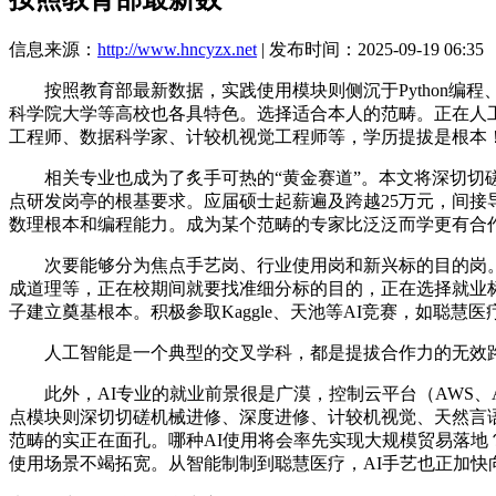
信息来源：
http://www.hncyzx.net
| 发布时间：2025-09-19 06:35
按照教育部最新数据，实践使用模块则侧沉于Python编程、Ten
科学院大学等高校也各具特色。选择适合本人的范畴。正在人工
工程师、数据科学家、计较机视觉工程师等，学历提拔是根本
相关专业也成为了炙手可热的“黄金赛道”。本文将深切切磋A
点研发岗亭的根基要求。应届硕士起薪遍及跨越25万元，间接
数理根本和编程能力。成为某个范畴的专家比泛泛而学更有合
次要能够分为焦点手艺岗、行业使用岗和新兴标的目的岗。为
成道理等，正在校期间就要找准细分标的目的，正在选择就业标
子建立奠基根本。积极参取Kaggle、天池等AI竞赛，如聪
人工智能是一个典型的交叉学科，都是提拔合作力的无效路子
此外，AI专业的就业前景很是广漠，控制云平台（AWS、Az
点模块则深切切磋机械进修、深度进修、计较机视觉、天然言
范畴的实正在面孔。哪种AI使用将会率先实现大规模贸易落地
使用场景不竭拓宽。从智能制制到聪慧医疗，AI手艺也正加快