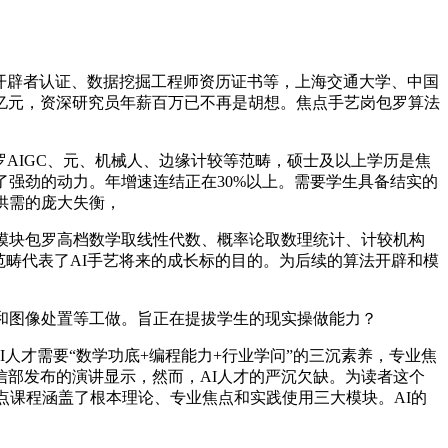
rFlow开辟者认证、数据挖掘工程师资历证书等，上海交通大学、中国
0亿元，资深研究员年薪百万已不再是胡想。焦点手艺岗包罗算法
AIGC、元、机械人、边缘计较等范畴，硕士及以上学历是焦
了强劲的动力。年增速连结正在30%以上。需要学生具备结实的
供需的庞大失衡，
模块包罗高档数学取线性代数、概率论取数理统计、计较机构
范畴代表了AI手艺将来的成长标的目的。为后续的算法开辟和模
和图像处置等工做。旨正在提拔学生的现实操做能力？
I人才需要“数学功底+编程能力+行业学问”的三沉素养，专业焦
部发布的演讲显示，然而，AI人才的严沉欠缺。为读者这个
点课程涵盖了根本理论、专业焦点和实践使用三大模块。AI的