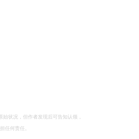
顾问：陕西润丰律师事务所
原始状况，但作者发现后可告知认领，
担任何责任。