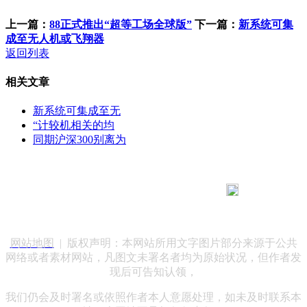
上一篇：
88正式推出“超等工场全球版”
下一篇：
新系统可集
成至无人机或飞翔器
返回列表
相关文章
新系统可集成至无
“计较机相关的均
同期沪深300别离为
183 9181 6005
客服热线：
客服QQ：10014803 公司地址：陕西省咸阳市秦都区世纪大
道华宇双子星A座 法律顾问：陕西润丰律师事务所
网站地图
| 版权声明：本网站所用文字图片部分来源于公共
网络或者素材网站，凡图文未署名者均为原始状况，但作者发
现后可告知认领，
我们仍会及时署名或依照作者本人意愿处理，如未及时联系本