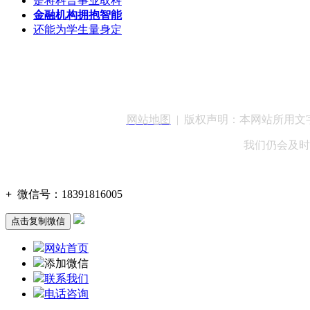
是将科普事业取科
金融机构拥抱智能
还能为学生量身定
客服QQ：100148
网站地图
| 版权声明：本网站所用
我们仍会及时
+
微信号：
18391816005
点击复制微信
网站首页
添加微信
联系我们
电话咨询