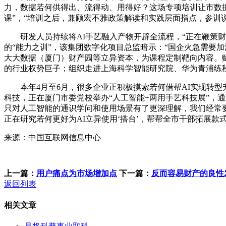
力，数据若何供得出、流得动、用得好？这场专项培训让市数据
课”，“培训之后，兼顾宏不雅政策解读和实践层面指点，参训
研发人员持续将AI手艺融入产物开辟全流程，“正在鞭策财
的“能力之训”，该集团数字化项目总监暗示：“国企火急需要
大大数据（厦门）财产园等立异资本，为课程定制靶向内容。
的行业权势巨子；组织走进上海科学智能研究院、华为青浦练
本年4月至6月，很多企业正积极摸索若何借帮AI实现转型
科技，正在厦门市委党校举办“人工智能+两用手艺科技展”，
只对人工智能的通识学问和使用场景有了更深理解，我们经常
正在研究若何更好为AI立异使用‘搭台’，帮帮全市干部拓展款
来源：中国互联网信息中心
上一篇：
用户痛点为市场增加点
下一篇：
反而容易财产的良性
返回列表
相关文章