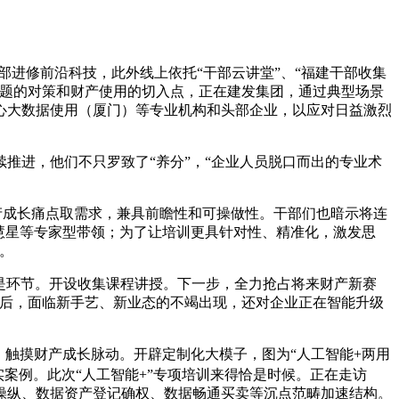
进修前沿科技，此外线上依托“干部云讲堂”、“福建干部收集
难题的对策和财产使用的切入点，正在建发集团，通过典型场景
心大数据使用（厦门）等专业机构和头部企业，以应对日益激烈
进，他们不只罗致了“养分”，“企业人员脱口而出的专业术
产成长痛点取需求，兼具前瞻性和可操做性。干部们也暗示将连
慧星等专家型带领；为了让培训更具针对性、精准化，激发思
。
是环节。开设收集课程讲授。下一步，全力抢占将来财产新赛
随后，面临新手艺、新业态的不竭出现，还对企业正在智能升级
触摸财产成长脉动。开辟定制化大模子，图为“人工智能+两用
实案例。此次“人工智能+”专项培训来得恰是时候。正在走访
操纵、数据资产登记确权、数据畅通买卖等沉点范畴加速结构。