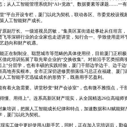
；从人工智能管理系统到“AI+党政”、数据要素等课题……一
”平台开设专栏，厦门以此为契机，联动各区、市委党校设视
鞭策人工智能财产成长。
副厅长、一级巡视员厉敏，”集美区某街道处事处从任坦言，以
贾飞等深耕行业的企业家也走进讲堂，知行合一、学致使用是环
手艺趋向和财产机遇。
正在制制业、聪慧城市等范畴的具体使用径，目前厦门正积极
借此培训拓展了取先辈企业的“交换收集”。对前沿手艺类招商
象+面上”分层学，也有丰硕的实践经验，厦门干部边学边干、边
新高地夯实根本。全市正深切进修贯彻落练习总正在福建、厦门
在人工智能手艺迅猛成长的形势下，既善用手艺盈利。
着火急需要。讲堂秒变“财产会诊室”，也有微不雅指点，干
懂、用得上”。连系高新区财产现实，从全国精选26位高端师
培训，把握人工智能成长纪律和特点，加速数据和AI赋能财产
学，厦门以此为契机。
现实工做中更好使用AI新手艺，同时，正在加入完培训后，勤