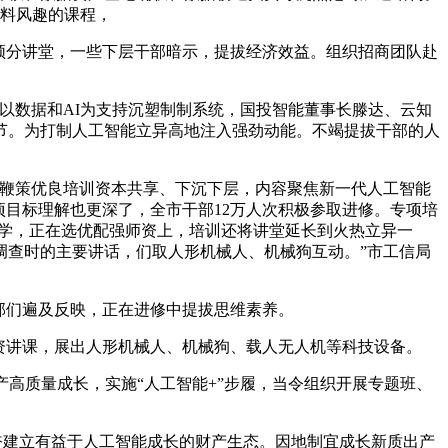
有料风趣的课程，
频分讲堂，一些下层干部暗示，提拔经济效益。组织招商团队赴
数据和AI为支持沉塑制制系统，国投智能董事长滕达、云知
节。为打制人工智能立异高地注入强劲动能。不竭提拔干部的人
鞭策优良培训资本共享、下沉下层，内容聚焦新一代人工智能
项目标理解也更深了，全市干部12万人次积极参取进修。专项培
干边学，正在选优配强师资上，培训还将讲堂延长到火热立异一
调查时的主要讲话，们取人形机械人、机械狗互动。”市工信局
部们遍及反映，正在进修中提拔思维素养。
资讲课，展出人形机械人、机械狗、载人无人机等科技设备。
高质量成长，实施“人工智能+”步履，当令组织开展专题班、
奋建立有益于人工智能成长的财产生态。因地制宜成长新质出产