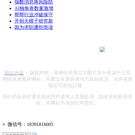
瑞数消息将风险防
AI独角兽数量激增
帮帮行业冲破保守
开创大模子研究新
因为求职遭拒而读
183 9181 6005
客服热线：
客服QQ：10014803 公司地址：陕西省咸阳市秦都区世纪大
道华宇双子星A座 法律顾问：陕西润丰律师事务所
网站地图
| 版权声明：本网站所用文字图片部分来源于公共
网络或者素材网站，凡图文未署名者均为原始状况，但作者发
现后可告知认领，
我们仍会及时署名或依照作者本人意愿处理，如未及时联系本
站，本网站不承担任何责任。
+
微信号：
18391816005