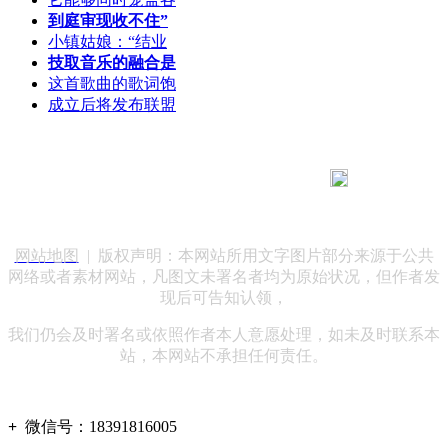
到庭审现收不住”
小镇姑娘：“结业
技取音乐的融合是
这首歌曲的歌词饱
成立后将发布联盟
183 9181 6005
客服热线：
客服QQ：10014803 公司地址：陕西省咸阳市秦都区世纪大
道华宇双子星A座 法律顾问：陕西润丰律师事务所
网站地图
| 版权声明：本网站所用文字图片部分来源于公共
网络或者素材网站，凡图文未署名者均为原始状况，但作者发
现后可告知认领，
我们仍会及时署名或依照作者本人意愿处理，如未及时联系本
站，本网站不承担任何责任。
+
微信号：
18391816005