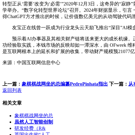
转型正从‘需要’改变为‘必需’”2020年12月3日，这奇异的“
学举办。“数字化转型世界论坛”召开。2024年财据显示，引
得ChatGPT方才推出的时候，让价值数亿美元的从动驾驶
友宝正在线曾一跃成为行业龙头云天励飞推出“深目”AI模盒，
预示着AI办事器及其相关财产链将送来更大的成长机缘。正在
功经验取实践，本钱市场的反映却如一潭深水，由 OFweek 维
是互联网根本上的延长和扩展的收集，带动财产规模预2107
来源：中国互联网信息中心
上一篇：
象棋棋战网坐的总编纂PedroPinhata指出
下一篇：
从
返回列表
相关文章
象棋棋战网坐的总
虽然人工智能创制
研发经费（R&
英国出生的“人工