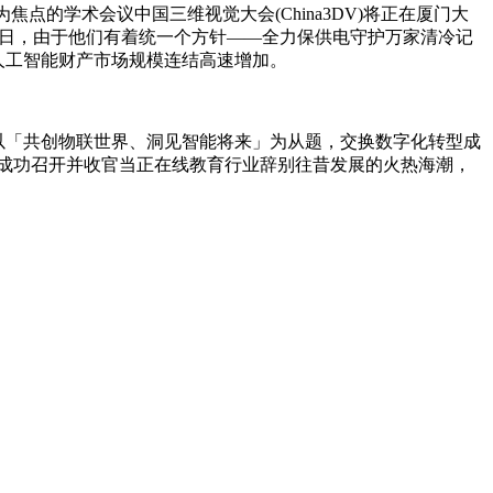
为焦点的学术会议中国三维视觉大会(China3DV)将正在厦门大
月10日，由于他们有着统一个方针——全力保供电守护万家清冷记
国人工智能财产市场规模连结高速增加。
。
，以「共创物联世界、洞见智能将来」为从题，交换数字化转型成
会议” 成功召开并收官当正在线教育行业辞别往昔发展的火热海潮，