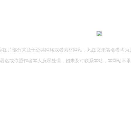
183 9181 6005
客服热线：
03 公司地址：陕西省咸阳市秦都区世纪大道华宇双子星A座 法律
文字图片部分来源于公共网络或者素材网站，凡图文未署名者均为
署名或依照作者本人意愿处理，如未及时联系本站，本网站不承