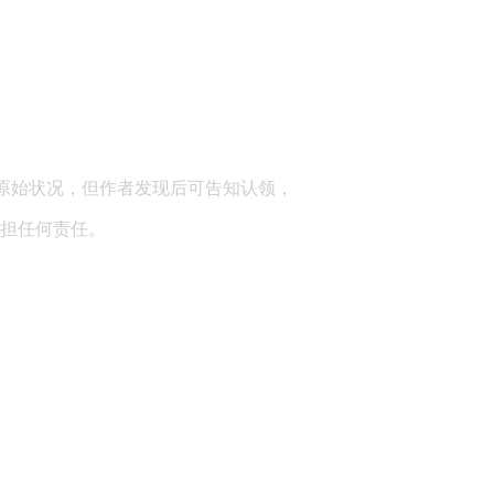
顾问：陕西润丰律师事务所
原始状况，但作者发现后可告知认领，
担任何责任。