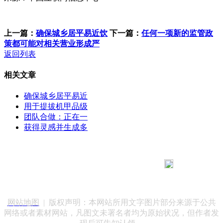
上一篇：
确保城乡居平易近饮
下一篇：
任何一项新的监管政
策都可能对相关营业形成严
返回列表
相关文章
确保城乡居平易近
用于提拔机甲品级
团队合做：正在一
获得灵感并生成多
183 9181 6005
客服热线：
客服QQ：10014803 公司地址：陕西省咸阳市秦都区世纪大
道华宇双子星A座 法律顾问：陕西润丰律师事务所
网站地图
| 版权声明：本网站所用文字图片部分来源于公共
网络或者素材网站，凡图文未署名者均为原始状况，但作者发