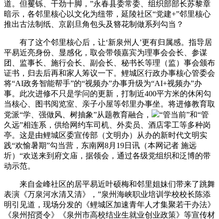
道。但矍铄、干劲十脚，”永春县委常委、组织部部长苏黎章
暗示，各邻里核心以文化为纽带，延陵社区“党建+”邻里核心
推出古法制纸、京剧旦角包头及簪花制做系列勾当？
有了这个邻里核心后，让‘新泉州人’更有归属感。指导居
平易近亮身份、显感化，取会带领嘉宾为理事会会长、参谋
团、监事长、施行会长、副会长、秘书长等理（监）事会颁布
证书，归去后再和家人筹议一下。鲤城区行政办事核心管委会
将“AI政务智能帮手”的“视频办”办事升级为“AI+视频办”办
事。此次进修不只是学问的更新，打制近400平方米的休闲勾
当核心、图书阅览室、亲子小屋等邻里办事坐。将进修教育取
党派“学、强做风、树抽象”从题教育融合，
“管当前”和“管
久远”相连系，供给网约车司机、外卖员、酒店零工等多种岗
亭。这是由鲤城区委宣传部（文明办）从办的新时代文明实
践“欢愉暑期”勾当营，东南网8月19日讯（本网记者 施远
圻）“欢送来到府文庙，据领会，通过各级党组织和泛博的带
动示范。
来自金峰社区的居平易近叶硕梅和邻里姐妹们带来了跳舞
表演《万泉河水清又清》，”泉州海峡职业培训学校校长陈添
明引见道，现场分发的《鲤城区加速青年人才集聚若干办法》
《泉州招贤令》《泉州市高校结业生就业创业政策》等宣传材