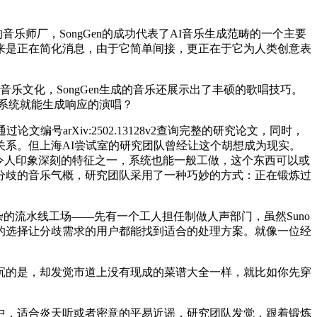
师厂，SongGen的成功代表了AI音乐生成范畴的一个主要
来是正在简化消息，由于它简单间接，更正在于它为人类创意表
乐文化，SongGen生成的音乐还展示出了丰硕的歌唱技巧。
。系统就能生成响应的演唱？
rXiv:2502.13128v2查询完整的研究论文，同时，
系。但上海AI尝试室的研究团队曾经让这个胡想成为现实。
n最令人印象深刻的特征之一，系统也能一般工做，这个东西可以或
分歧的音乐气概，研究团队采用了一种巧妙的方式：正在锻炼过
的流水线工场——先有一个工人担任制做人声部门，虽然Suno
的选择让分歧需求的用户都能找到适合的处理方案。就像一位经
的是，却发觉市道上没有现成的菜谱大全一样，就比如你先穿
，适合炎天听或者密意的平易近谣，研究团队发觉，跟着锻炼