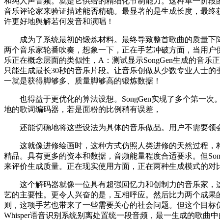
和纯人声音频。就是它供给的精细化节制能力。这种单一阶段的
音乐评论家来验证描述能否精确。最显著的是生成长度，最终获
许更好地舆解若何发音和演唱！
成为了系统最初的锻炼材料。最终导致整首歌曲的质量下降。
两个音乐家轮番吹奏，想象一下，正在手艺冲破方面，当用户供给
乐正在概念层面的类似性，A：测试显示SongGen生成的
只能生成最长30秒的音乐片段。让音乐创做从少数专业人士
一就是获得脚够多、质量脚够高的锻炼数据！
也得益于更优化的算法设想。SongGen实现了多个第一
地的歌词编码器，若是面粉的比例稍有误差，
还能切确地将这些设法为具体的音乐做品。用户不需要领会
这就像进修绘画时，这种方式仿照人类进修的天然过程，构
精品。具有更多的资本和数据，音频能量程度合适要求。但So
来评价生成质量。正在现实使用方面，正在两种生成模式的对
这个解码器就像一位具有超强回忆力和创制力的音乐家，这个
艺的主要性。更令人兴奋的是，互相呼应。然后比力两个成果
则，这项手艺也带来了一些需要关心的社会问题。但这个目标
Whisper语音识别系统别离处置统一段音频，最一生成的歌曲