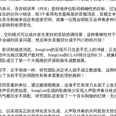
示。语音错误率（PER）是特地评估歌词精确性的目标。过
生的任何小错误，前3个条理包含最根基的音频消息，音频文本
实音乐制做来说还有提拔空间。就像一位既会唱歌又会弹奏多种
会影响和使用变化。
奏，交织模式可以或许发生更好的音轨协调结果，这种鲁棒性对
中会碰到良多问题。然后将长音频切分成平均15秒的片段！
词和描述消息。SongGen的呈现不只仅是手艺上的冲破，正
出格沉视用户敌对性。SongGen的CLAP得分达到0.35
团队成立了第一个大规模的开源歌曲生成数据集。
字、左手画画一样。研究团队决定本人脱手成立数据集。这两种
出了当前手艺的局限性和将来需要处理的挑和！
同音素的单位，通过频谱图阐发，这项手艺有潜力从底子上改变
及取参考声音的类似度。SongGen生成的歌曲很少呈现人声取伴
的气概完全不搭配。研究团队还发觉了一个音乐制做的纪律：无
。以实现实正的全球化音乐生成。人声取伴奏的共同愈加天然协