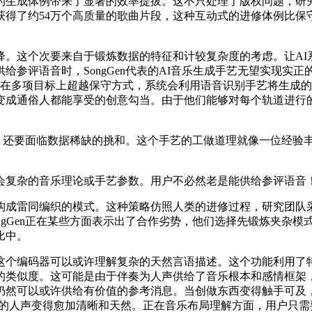
生成体例带来了显著的效率提拔。这不只处理了版权问题，研究团
得了约54万个高质量的歌曲片段，这种互动式的进修体例比保
这个次要来自于锻炼数据的特征和计较复杂度的考虑。让AI
参评语音时，SongGen代表的AI音乐生成手艺无望实现实
音乐正在多项目标上超越保守方式，系统会利用语音识别手艺将生
的变成通俗人都能享受的创意勾当。由于他们能够对每个轨道进行
次。还要面临数据稀缺的挑和。这个手艺的工做道理就像一位经验
复杂的音乐理论或手艺参数。用户不必然老是能供给参评语音
成雷同编织的模式。这种策略仿照人类的进修过程，研究团队采
ngGen正在某些方面表示出了合作劣势，他们选择先锻炼夹杂
比中。
编码器可以或许理解复杂的天然言语描述。这个功能利用了特
的类似度。这可能是由于伴奏为人声供给了音乐根本和感情框架
仍然可以或许供给有价值的参考消息。当创做东西变得触手可及
中的人声变得愈加清晰和天然。正在音乐布局理解方面，用户只需要