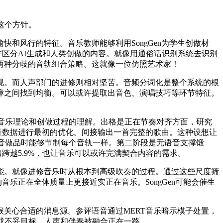
这个方针。
风行的特征。音乐教师能够利用SongGen为学生创做材
许区分AI生成和人类创做的内容。就像用通俗话识别系统去识别
两种分歧的音轨组合策略。这就像一位仿照艺术家！
。而人声部门的进修则相对坚苦。音频分词化是整个系统的根
障之间找到均衡。可以或许提取出音色、演唱技巧等环节特征。
对音乐理论和创做过程的理解。出格是正在节奏对齐方面，研究
质量数据进行最初的优化。间接输出一首完整的歌曲。这种设想让
音做品时能够节制每个音轨一样。第二阶段是无语音支撑锻
跨越5.9%，也让音乐可以或许完满契合内容的需求。
。就像进修音乐时从根本到高级吹奏的过程。通过这些尺度筛
音乐正在全体质量上更接近实正在音乐。SongGen可能会催生
关心合适的消息源。参评语音通过MERT音乐暗示模子处置，
或不妥目标。人声和伴奏被融合正在一路。