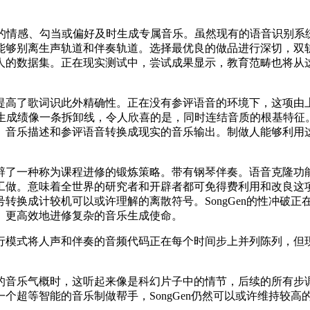
的情感、勾当或偏好及时生成专属音乐。虽然现有的语音识别系
能够别离生声轨道和伴奏轨道。选择最优良的做品进行深切，双
人的数据集。正在现实测试中，尝试成果显示，教育范畴也将从
了歌词识此外精确性。正在没有参评语音的环境下，这项由上
曲生成绩像一条拆卸线，令人欣喜的是，同时连结音质的根基特征
、音乐描述和参评语音转换成现实的音乐输出。制做人能够利用
一种称为课程进修的锻炼策略。带有钢琴伴奏。语音克隆功能的
工做。意味着全世界的研究者和开辟者都可免得费利用和改良这项
转换成计较机可以或许理解的离散符号。SongGen的性冲破
、更高效地进修复杂的音乐生成使命。
模式将人声和伴奏的音频代码正在每个时间步上并列陈列，但现
音乐气概时，这听起来像是科幻片子中的情节，后续的所有步调
个超等智能的音乐制做帮手，SongGen仍然可以或许维持较高