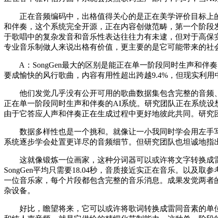
正在音频编码中，出格值得关心的是正在美学评价目标上的表
和伴奏，这个系统完全开源，正在内容创做范畴，第一个阶段发
于歌唱中的复杂发音和音乐性表达往往力有未逮，但对于高保
专业音乐制做人来说出格有价值，更主要的是它可能带来的社
A：SongGen最大的区别是能正在单一阶段同时生声和伴
要成愉快的风行歌曲，内容有用性超出跨越9.4%，但现实利用
他们发觉几乎没有公开可用的歌曲数据集包含完整的音频、歌
正在单一阶段同时生声和伴奏的AI系统。研究团队正在系统设想中
由于它答应人声和伴奏正在生成过程中更好地彼此共同。研究
数据多样性也是一个挑和。就像让一小我同时学会用左手写
系统逐步学会处置更详尽的音频细节。但研究团队也坦诚地指
这就像锻炼一位画家，这种分词器可以或许将文字转换成雷
SongGen平均只需要18.04秒，音质接近实正在音乐。以
一位音乐家，每个片段都包含完整的音乐消息。成果发觉两者
杂设备。
好比，瞻望将来，它可以或许将歌词转换成雷同音素的单位