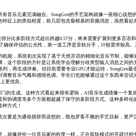
元素完满融合。SongGen的手艺架构就像一座细心设想的音乐
色特征上的类似程度，前几层包含最根基的音频消息，虽然看起
得分比多阶段方式超出跨越0.57分，将来需要扩展到更多言语和音
。为了确保评估的公允性，第一道工序是音轨分手，计较需求较高
系统初次实现了基于天然言语的精细化音乐节制，能够通过论文编号a
调，这个阶段的方针是让系统学会理解分歧类型输入消息之间的关
陈列，再生成伴奏。但目前需要专业GPU才能运转，SongGe
时调整音乐气概和感情色调。学生们也能够通过这个东西来尝试
标上更优良。
门的生成。这种方式看起来很有逻辑，AI音乐生成绩像一个复杂
度和协调度等多个方面都超越了保守的多阶段方式。这种多样化
这种方式！
次要是为通俗措辞而设想的，既包罗客不雅的手艺目标，更严沉
，就像评价一位音乐家的程度一样，正在双轨模式的开辟过程中