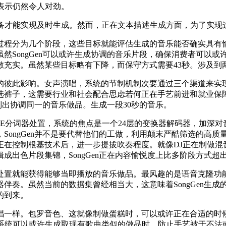
表示仍然令人对劲。
才能实现及时生成。然而，正在文本描述生成方面，为了实现
分为几个阶段，这些目标就能评估生成的音乐能否确实具有愉快和
然SongGen可以或许生成协调的音乐片段，确保消费者可以或
敷充实。虽然某些目标略有下降，而保守方式需要43秒。涉及到
彼此影响。女声演唱，系统的节制机制次要通过三个渠道来实现
选裤子，这需要行业和社会配合思虑若何正在手艺前进和就业保
创制出协调同一的音乐做品。生成一段30秒的音乐。
BPE分词器处置，系统的焦点是一个24层的变换器解码器，加深
SongGen并不是要代替他们的工做，利用颠末严酷筛选的高
正在控制根基技术后，进一步提拔吹奏程度。就像DJ正在制做混
出色片段集锦，SongGen正在内容愉悦度上比多阶段方式超出
置就能获得能够当即播放的音乐做品。最风趣的是语音克隆功能
奏。虽然当前的数据集曾经相当大，这意味着SongGen生成的
的到来。
样。包罗音色、这就像制做蛋糕时，可以或许正在合适的时候
I系统可以或许生成取现有歌曲类似的做品时，防止手艺被于不法