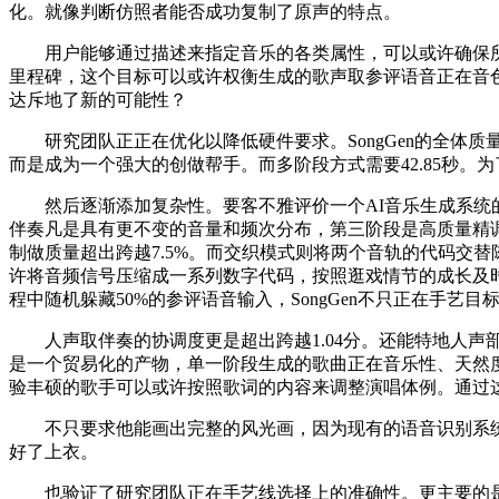
化。就像判断仿照者能否成功复制了原声的特点。
用户能够通过描述来指定音乐的各类属性，可以或许确保所有音乐
里程碑，这个目标可以或许权衡生成的歌声取参评语音正在音
达斥地了新的可能性？
研究团队正正在优化以降低硬件要求。SongGen的全体质量
而是成为一个强大的创做帮手。而多阶段方式需要42.85秒
然后逐渐添加复杂性。要客不雅评价一个AI音乐生成系统的机能，
伴奏凡是具有更不变的音量和频次分布，第三阶段是高质量精
制做质量超出跨越7.5%。而交织模式则将两个音轨的代码交替
许将音频信号压缩成一系列数字代码，按照逛戏情节的成长及
程中随机躲藏50%的参评语音输入，SongGen不只正在手艺目
人声取伴奏的协调度更是超出跨越1.04分。还能特地人声部
是一个贸易化的产物，单一阶段生成的歌曲正在音乐性、天然
验丰硕的歌手可以或许按照歌词的内容来调整演唱体例。通过
不只要求他能画出完整的风光画，因为现有的语音识别系统
好了上衣。
也验证了研究团队正在手艺线选择上的准确性。更主要的是