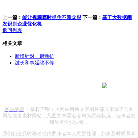
上一篇：
能让视频霎时抓住不雅众眼
下一篇：
基于大数据阐
发识别企业优化机
返回列表
相关文章
新增针对、启动抗
滋长和事延绵不停
183 9181 6005
客服热线：
客服QQ：10014803 公司地址：陕西省咸阳市秦都区世纪大
道华宇双子星A座 法律顾问：陕西润丰律师事务所
网站地图
| 版权声明：本网站所用文字图片部分来源于公共
网络或者素材网站，凡图文未署名者均为原始状况，但作者发
现后可告知认领，
我们仍会及时署名或依照作者本人意愿处理，如未及时联系本