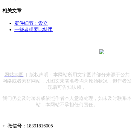
相关文章
案件细节：设立
一些者想要比特币
183 9181 6005
客服热线：
客服QQ：10014803 公司地址：陕西省咸阳市秦都区世纪大
道华宇双子星A座 法律顾问：陕西润丰律师事务所
网站地图
| 版权声明：本网站所用文字图片部分来源于公共
网络或者素材网站，凡图文未署名者均为原始状况，但作者发
现后可告知认领，
我们仍会及时署名或依照作者本人意愿处理，如未及时联系本
站，本网站不承担任何责任。
+
微信号：
18391816005