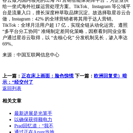
谷云做为国内领先的出海 AI 营销智能体矩阵平台，为企业供
给一坐式海外社媒运营处理方案。TikTok、Instagram 等公域平
台是流量入口，擅长深度种草取品牌沉淀。故选择取星谷云合
做，Instagram：42% 的全球营销者将其用于达人营销。
TikTok：全球月活用户超 17 亿，实现全链从动化运营。遵照
“多平台分工协同” 准绳制定差同化策略，因察看到同业业客
户通过星谷云取得，以 “去核心化” 分发机制见长，渗入率达
69%。
来源：中国互联网信息中心
上一篇：
正在床上画面：脸色惊慌
下一篇：
欧洲回复党）暗
示：“经交付了
返回列表
相关文章
最新进展是光算手
以确保获得额电力
Prad回忆道：“我不
通过正在Azure当地