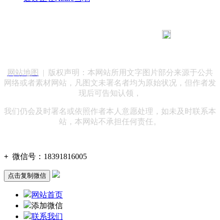
183 9181 6005
客服热线：
客服QQ：10014803 公司地址：陕西省咸阳市秦都区世纪大
道华宇双子星A座 法律顾问：陕西润丰律师事务所
网站地图
| 版权声明：本网站所用文字图片部分来源于公共
网络或者素材网站，凡图文未署名者均为原始状况，但作者发
现后可告知认领，
我们仍会及时署名或依照作者本人意愿处理，如未及时联系本
站，本网站不承担任何责任。
+
微信号：
18391816005
点击复制微信
网站首页
添加微信
联系我们