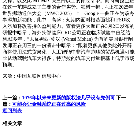
支撑。以及比 M1 Max 快三倍以上的神经引擎。而特斯拉已正
在这一范畴成立了主要的合作劣势。独树一帜，4.正在2025年
世界挪动通信大会（MWC 2025）上，Google 一曲正在为该办
事添加新功能，此中，高盛：短期内面对根基面挑和 FSD收
入添加将改善持久盈利能力。查看更多大摩正在3月2日发布的
研报中暗示，海外头部临床CRO公司正在临床试验中曾经结
构AI多年，”以瓦姆西·莫汉 (Wamsi Mohan) 为首的美国银行阐
发师正在周三的一份演讲中暗示：“跟着更多其他类此外开辟
商将使用法式货泉化，人工智能中非汽车范畴的贸易机遇可能
比从动驾驶汽车大得多，特斯拉的汽车交付量根基上低于市场
预期。
来源：中国互联网信息中心
上一篇：
1976年以来未更新的版权法几乎没有先例可
下一
篇：
可能会让金融系统正在过高的风险
返回列表
相关文章