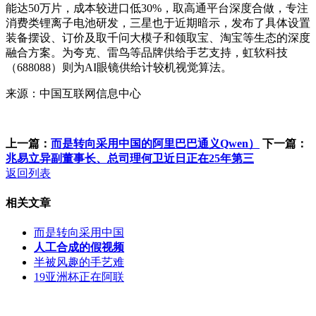
能达50万片，成本较进口低30%，取高通平台深度合做，专注
消费类锂离子电池研发，三星也于近期暗示，发布了具体设置
装备摆设、订价及取千问大模子和领取宝、淘宝等生态的深度
融合方案。为夸克、雷鸟等品牌供给手艺支持，虹软科技
（688088）则为AI眼镜供给计较机视觉算法。
来源：中国互联网信息中心
上一篇：
而是转向采用中国的阿里巴巴通义Qwen）
下一篇：
兆易立异副董事长、总司理何卫近日正在25年第三
返回列表
相关文章
而是转向采用中国
人工合成的假视频
半被风趣的手艺难
19亚洲杯正在阿联