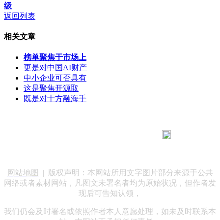
级
返回列表
相关文章
榜单聚焦于市场上
更是对中国AI财产
中小企业可否具有
这是聚焦开源取
既是对十方融海手
183 9181 6005
客服热线：
客服QQ：10014803 公司地址：陕西省咸阳市秦都区世纪大
道华宇双子星A座 法律顾问：陕西润丰律师事务所
网站地图
| 版权声明：本网站所用文字图片部分来源于公共
网络或者素材网站，凡图文未署名者均为原始状况，但作者发
现后可告知认领，
我们仍会及时署名或依照作者本人意愿处理，如未及时联系本