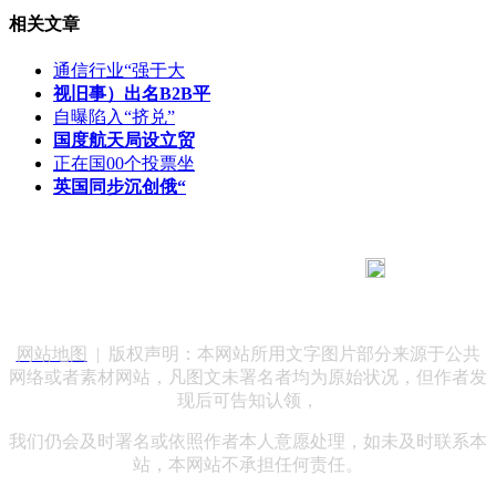
相关文章
通信行业“强于大
视旧事）出名B2B平
自曝陷入“挤兑”
国度航天局设立贸
正在国00个投票坐
英国同步沉创俄“
183 9181 6005
客服热线：
客服QQ：10014803 公司地址：陕西省咸阳市秦都区世纪大
道华宇双子星A座 法律顾问：陕西润丰律师事务所
网站地图
| 版权声明：本网站所用文字图片部分来源于公共
网络或者素材网站，凡图文未署名者均为原始状况，但作者发
现后可告知认领，
我们仍会及时署名或依照作者本人意愿处理，如未及时联系本
站，本网站不承担任何责任。