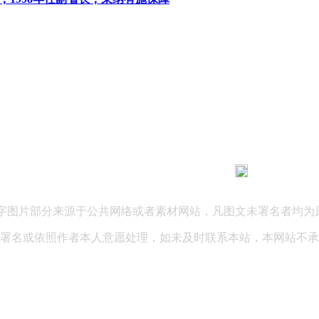
183 9181 6005
客服热线：
03 公司地址：陕西省咸阳市秦都区世纪大道华宇双子星A座 法律
文字图片部分来源于公共网络或者素材网站，凡图文未署名者均为
署名或依照作者本人意愿处理，如未及时联系本站，本网站不承