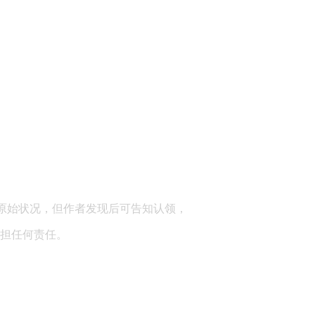
顾问：陕西润丰律师事务所
原始状况，但作者发现后可告知认领，
担任何责任。