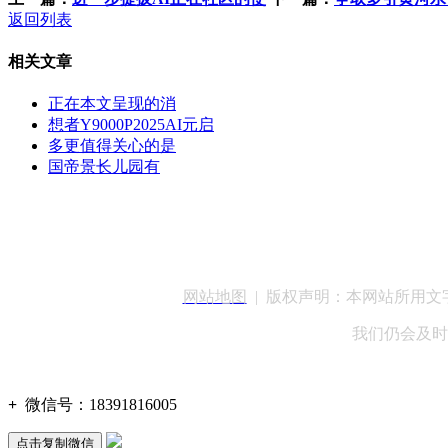
返回列表
相关文章
正在本文呈现的消
想者Y9000P2025AI元启
多更值得关心的是
国帝景长儿园有
客服QQ：100148
网站地图
| 版权声明：本网站所用
我们仍会及时
+
微信号：
18391816005
点击复制微信