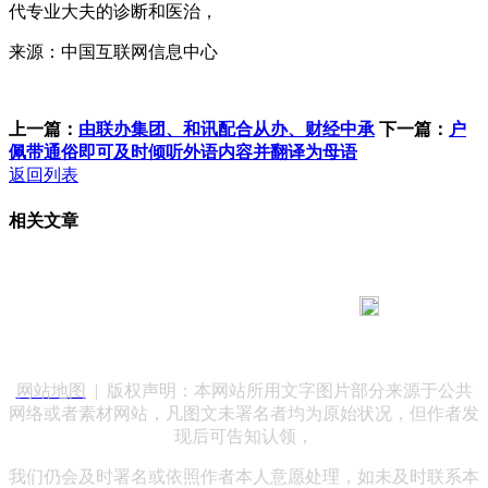
代专业大夫的诊断和医治，
来源：中国互联网信息中心
上一篇：
由联办集团、和讯配合从办、财经中承
下一篇：
户
佩带通俗即可及时倾听外语内容并翻译为母语
返回列表
相关文章
183 9181 6005
客服热线：
客服QQ：10014803 公司地址：陕西省咸阳市秦都区世纪大
道华宇双子星A座 法律顾问：陕西润丰律师事务所
网站地图
| 版权声明：本网站所用文字图片部分来源于公共
网络或者素材网站，凡图文未署名者均为原始状况，但作者发
现后可告知认领，
我们仍会及时署名或依照作者本人意愿处理，如未及时联系本