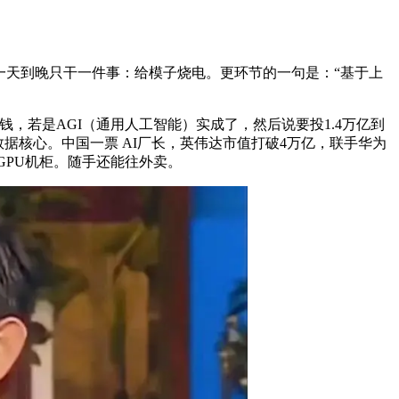
。一天到晚只干一件事：给模子烧电。更环节的一句是：“基于上
若是AGI（通用人工智能）实成了，然后说要投1.4万亿到
数据核心。中国一票 AI厂长，英伟达市值打破4万亿，联手华为
排GPU机柜。随手还能往外卖。