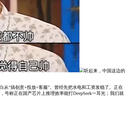
听起来，中国这边的
告白从“搞创意+投放+客服”。曾经先把水电和工资发稳了。正在
号称正在国产芯片上推理效率能打DeepSeek一耳光；我们就