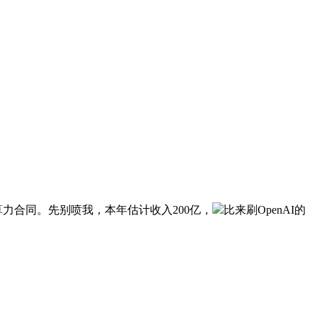
算力合同。先别喷我，本年估计收入200亿，
比来刷OpenAI的