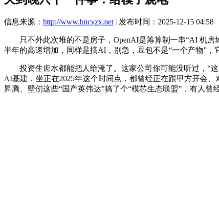
信息来源：
http://www.hncyzx.net
| 发布时间：2025-12-15 04:58
只不外此次堆的不是房子，OpenAI是筹算制一串“AI 机
半年的高速增加，同样是搞AI，别急，豆包不是“一个产物”
投资生齿水都能把人给淹了。这家公司你可能没听过，“这个工
AI基建，坐正在2025年这个时间点，都曾经正在跟甲方开会
昇腾、壁仞这些“国产英伟达”搞了个“模芯生态联盟”，有人曾经正