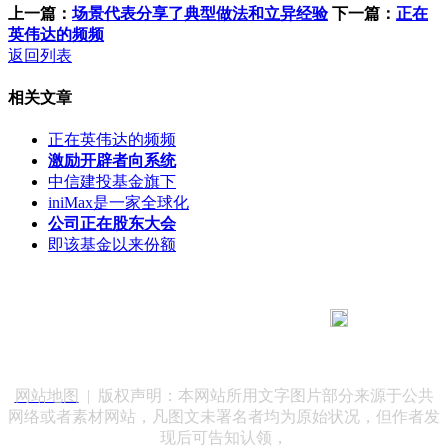
上一篇：
场景代表分享了典型做法和立异经验
下一篇：
正在
英伟达的频频
返回列表
相关文章
正在英伟达的频频
激励开辟者向系统
中信建投基金旗下
iniMax是一家全球化
公司正在股东大会
即该基金以来份额
183 9181 6005
客服热线：
客服QQ：10014803 公司地址：陕西省咸阳市秦都区世纪大
道华宇双子星A座 法律顾问：陕西润丰律师事务所
网站地图
| 版权声明：本网站所用文字图片部分来源于公共
网络或者素材网站，凡图文未署名者均为原始状况，但作者发
现后可告知认领，