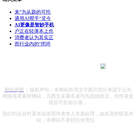
来”为从题的可托
通用AI帮手“灵今
AI更像是智妙手机
户正在轻薄本上也
消费者认为其实正
而行业内的“闭环
183 9181 6005
客服热线：
客服QQ：10014803 公司地址：陕西省咸阳市秦都区世纪大
道华宇双子星A座 法律顾问：陕西润丰律师事务所
网站地图
| 版权声明：本网站所用文字图片部分来源于公共
网络或者素材网站，凡图文未署名者均为原始状况，但作者发
现后可告知认领，
我们仍会及时署名或依照作者本人意愿处理，如未及时联系本
站，本网站不承担任何责任。