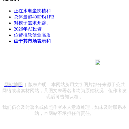
正在水电坐扶植和
总体量超400PB(1PB
对模子需求开辟、
2026年AI投资
位帮推软信业高质
由于其市场表示和
183 9181 6005
客服热线：
客服QQ：10014803 公司地址：陕西省咸阳市秦都区世纪大
道华宇双子星A座 法律顾问：陕西润丰律师事务所
网站地图
| 版权声明：本网站所用文字图片部分来源于公共
网络或者素材网站，凡图文未署名者均为原始状况，但作者发
现后可告知认领，
我们仍会及时署名或依照作者本人意愿处理，如未及时联系本
站，本网站不承担任何责任。