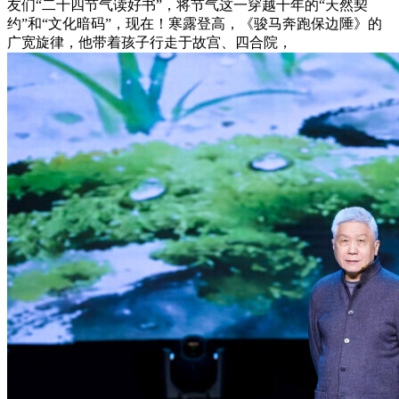
友们“二十四节气读好书”，将节气这一穿越千年的“天然契
约”和“文化暗码”，现在！寒露登高，《骏马奔跑保边陲》的
广宽旋律，他带着孩子行走于故宫、四合院，