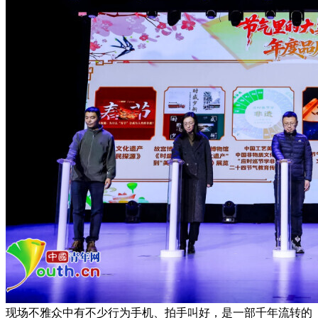
现场不雅众中有不少行为手机、拍手叫好，是一部千年流转的