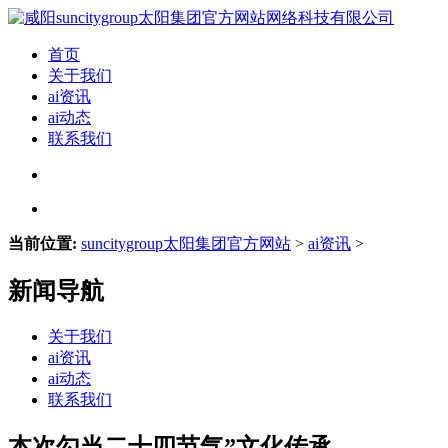
首页
关于我们
ai资讯
ai动态
联系我们
当前位置:
suncitygroup太阳集团官方网站
>
ai资讯
>
新闻导航
关于我们
ai资讯
ai动态
联系我们
本次勾当二十四节气”文化传承