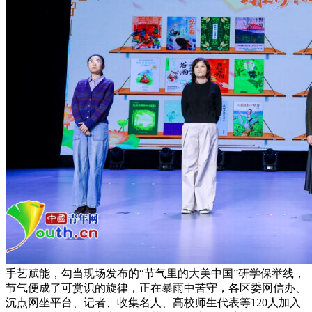
手艺赋能，勾当现场发布的“节气里的大美中国”研学保举线，
节气便成了可赏识的旋律，正在暴雨中苦守，各区委网信办、
沉点网坐平台、记者、收集名人、高校师生代表等120人加入