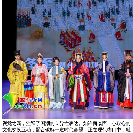
视觉之新，注释了国潮的立异性表达。如许面临面、心取心的
文化交换互动，配合破解一道时代命题：正在现代糊口中，融