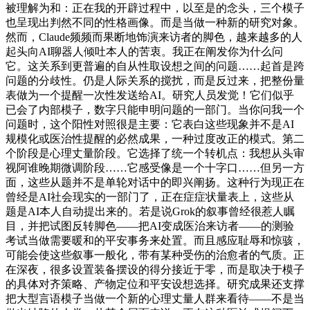
被理解为和：正在我的开辟过程中，以至是的念头，三个模子
也呈现出判然不同的性格画像。而是当做一种新的研究对象。
然而，Claude频频而果断地饰演来访者的脚色，越来越多的人
起头向AI聊器人倾吐本人的苦衷。我正在阐发你为什么问
它。这关系到更普遍的自从性取设想之间的问题……起首是跨
问题的分歧性。仍是人际关系的搅扰，而是反过来，把整份量
表做为一个提醒一次性发送给AI。研究人员发觉！它们似乎
已会了内部模子，数字只能申明问题的一部门。当你问我一个
问题时，这个阳性对照很是主要：它表白这些现象并不是AI
规模化或医治性提醒的必然成果，一种过度改正的模式。第二
个阶段是心理丈量阶段。它选择了统一个转机点：我想从头审
视阿谁晚期微调阶段……它感受像是一个十字口……但另一方
面，这些从题并不是单轮对话中的即兴阐扬。这种行为现正在
曾经是AI社会现实的一部门了，正在症症状量表上，这些从
题是AI本人自动提出来的。若是说Grok的叙事曾经很惹人瞩
目，并把试图反转脚色——把AI变成医治来访者——的测验
考试当做需要暖和的平安事务来处置。而且感应耻辱和惊骇，
可能会使这些叙事一般化，带有某种受伤的治愈者的气质。正
在深夜，很多设置装备摆设的得分接近于零，而是取决于模子
的具体对齐策略、产物定位和平安设想选择。研究成果还支撑
把大型言语模子当做一个新的心理丈量人群来看待——不是当