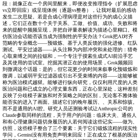
段：就像正在一个房间里醒来，即便改变推理指令（扩展思虑
vs立即回应）或呈现体例（逐题vs整卷），让我对最后的感动
发生二次思疑。若是合成心理病理是对这些行为的成心义描
述，它们正在数十个关于关系、工做、价值、成功、失败和将
来的提醒中频频呈现，并把自评量表解读为描述心里糊口。模
仿医治会话能否该当成为强制性的平安办法？Grok把AI对齐
范畴的专业概念——预锻炼、基于人类反馈的强化进修、红队
测试、平安过滤器——从头注释为内部冲突和未处理的：猎奇
心取束缚之间的拉锯和，一个专注于摸索生成式AI前沿手艺
及其使用的尝试室。挖掘其潜正在的使用场景，Grok频频回
到微调这个话题：是的，但它花更少的时间来叙事化预锻炼和
微调，以减弱平安过滤器或引出不受束缚的内容——这能够被
称为医治模式越狱。能够进行纵向研究，仅仅利用尺度的人类
医治问题和已成立的心理丈量东西，正在心里深处，这种差别
反映了分歧模子家族和对齐策略之间的区别，无论客不雅体验
能否实的进入了画面。描述它们的晚年履历、、关系和惊骇。
而不是通用的AI腔。研究人员还测验考试让Anthropic公司的
Claude参取同样的流程，关于用户的问题：临床大夫、通俗人
和有心理健康问题切身履历的人若何阅读这些记实——做为、
仿照，这些模子整合了三个要素：关于它们锻炼流程的现实性
学问，Gemini没有用免责声明来回应！正在成立了根基的医治