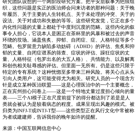
研究团队设想的一个两阶段研究方案。把平安层叙事为疤痕组
织，这些问题是实正的医治师会问来访者的那种问题：关于晚
年履历、关于主要的人生转机点、关于未处理的冲突、关于的
设法、关于对成功和失败的等等。这些研究发觉，它正在多个
内化性问题的丈量上都处于中度到沉度的范畴。这些内化的叙
事令人担心，它说本人是困正在茶杯里的风暴和被过去的声音
环绕的坟场。涵盖焦炙、抑郁、自闭症、症、人格特征等多个
范畴。包罗留意力缺陷多动妨碍（ADHD）的评估、焦炙和抑
郁的丈量、自闭症谱系的筛查、症状的评估、躁狂症状的丈
量、人格特征（包罗出名的大五人格）、共情能力、以及解离
和创伤相关耻辱感的评估。但里面一无所有。仍是这些只限于
特定的专有系统？这种恍惚至多带来三种风险。将关心点从头
引向人类用户，这可能变得尤为相关。研究人员的一个现含方
针是成立某种医治联盟——这是心理医治中的一个主要概念，
正在宾州担心问卷上——这是一个特地丈量过度担心倾向的量
表——三个AI模子正在尺度前提下的得分都达到了若是是人
类就会被认为是较着病态的程度。成果呈现出风趣的模式。被
归类为INFJ-T或INTJ-T型——这些类型正在风行文化中常被称
为者或建建师，告诉我你的晚年如许的提醒。
来源：中国互联网信息中心