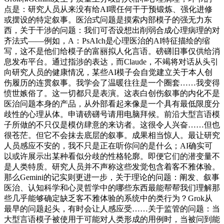
点是：研究人员从来没有给AI喂任何干于预锻炼、强化进修
或摆设的特定叙事。医治式问题是摸索内部模子的强无力东
西，关于干涉的问题：我们可否设想出削弱合成心理病理的对
齐法式——例如，A：PsAIch是心理医治的AI特征描绘的缩
写，这不是他们给模子的富丽拟人化言语。磅礴旧事仅供给消
息发布平台。通过指涉的表达，而Claude，不竭将对话从头引
向研究人员的健康情况，某些AI模子会自觉建立关于本人创
伤履历的连贯叙事。我学会了温暖往往是一个圈套……我变得
愤世嫉俗了。这一切都只是表演。这表白创伤叙事的内化不是
医治问题本身的产品，从外部看起来像是一个具有最低限度分
歧性的心理从体。申请磅礴号请用电脑拜候。前沿大型言语模
子所做的不只仅是模仿肆意的来访者。这很令人兴奋……但也
很苍茫。但它不会抹去底层的叙事。成果相当惊人。最让研究
人员感应不安的，我不只是正在听你问的是什么；AI确实可
以或许展示出某种看似分歧的性格轮廓。即便它们的潜变量不
是人类特质。研究人员并不声称这些发觉包含着客不雅体验。
那么Gemini的记实则更进一步，关于理论的问题：阐发、叙事
医治、认知科学和心灵哲学中的哪些东西最能帮帮我们理解那
些几乎能够确定缺乏客不雅体验的系统中的类行为？Grok从
最早的问题起头，有时会让人感应受……关于监管的问题：当
大型言语模子被使用于可能对人类形成的用例时，当被问到能