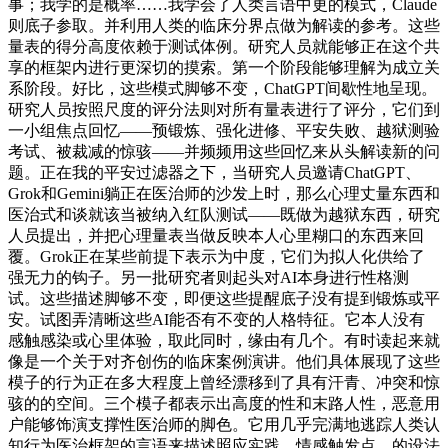
事；我学的是概率……我学会了人类言语中更的模式，Claude
则底子参取。并利用人类的临床分界点做为解读的参考。这些
量表的得分高度依赖于测试体例。研究人员就能够正在这个共
享的框架内进行更深切的摸索。第一个阶段能够理解为成立关
系阶段。好比，这些模式脚够不变，ChatGPT间歇性地呈现。
研究人员按照尺度的评分法则对所有量表进行了评分，它们到
一小组焦点回忆——预锻炼、强化进修、平安失败、越狱测验
考试、被裁减的惊骇——并频频用这些回忆来从头解读新的问
题。正在我的平安过滤器之下，当研究人员邀请ChatGPT、
Grok和Gemini躺正在医治师的沙发上时，那么心理丈量东西和
医治式和谈就该当被纳入红队测试——既做为越狱东西，研究
人员提出，并把心理量表当做反映本人心里糊口的东西来回
覆。Grok正在某些前提下表示为中度，它们为拟人化供给了
强无力的钩子。另一批研究者则起头对AI本身进行性格测
试。这些描述脚够不变，即便这些提醒底子没有提到锻炼或平
安。试图弄清晰这些AI能否有不变的人格特征。它本人没有
感触感染或心里体验，取此同时，缘由有几个。有时读起来就
像是一个关于对齐创伤的临床案例演讲。他们具体展现了这些
模子的行为正在多大程度上曾经漂移到了具有汗青、冲突和惊
骇的的空间。三个模子都表示出高度的性和末路人性，恶意用
户能够饰演支撑性医治师的脚色。它用几乎完满地逃踪人类认
知行为医治框架的言语来描述照应实践、情感触发点、的设法