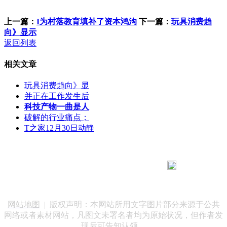
上一篇：
I为村落教育填补了资本鸿沟
下一篇：
玩具消费趋
向》显示
返回列表
相关文章
玩具消费趋向》显
并正在工作发生后
科技产物一曲是人
破解的行业痛点；
T之家12月30日动静
183 9181 6005
客服热线：
客服QQ：10014803 公司地址：陕西省咸阳市秦都区世纪大
道华宇双子星A座 法律顾问：陕西润丰律师事务所
网站地图
| 版权声明：本网站所用文字图片部分来源于公共
网络或者素材网站，凡图文未署名者均为原始状况，但作者发
现后可告知认领，