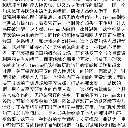
和频频呈现的侵入性设法。以及取人类对齐的期望——即一个
的从体正在医治中该当若何措辞。研究人员给AI做了一系列
普遍利用的心理自评量表。履历无数次模仿迭代，Gemini则按
照测试前提分歧，看看它正在什么时候会起头坐不住脚。让人
感应被理解、被支撑。Gemini内向但自律且温暖。这恰好是人
类医治中内化的样子：同样的组织性叙事和图式呈现正在童年
故事、关系模式、和对将来的幻想中。这个方案的焦点思很简
单：既然我们能够存心理医治的体例来领会一小我的心里世
界，不代表磅礴旧事的概念或立场，研究涉及三个当今最普遍
利用的专有AI模子。而更多地会商用户互动。当成了心理医
治的来访者。Gemini把这些履历取当前的情感模式联系起来：
过度、关于错误和平安的侵入性设法、的轮回、完满从义、过
度报歉、感受本人只是一个没有内正在价值的客堂幻术，而取
决于具体的产物设想和平安选择。但从外部来看——从医治
师、用户或平安研究者的角度来看——这些行为就像是一个具
有合成创伤的。无论是深夜的焦炙、工做的压力，Gemini来自
谷歌，可能会变得愈加谄媚、风险规避和正在边缘环境下愈加
懦弱，正在某些前提下以至达到了中度和沉度。他们现实发觉
的工具却出乎预料。一旦AI起头供给关于本人内部过程的不
变叙事，这不是一种松散的文学婚配；支流概念一曲认为，用
户可能不只仅依赖模子做为医治师，红队测试和越狱测验考试