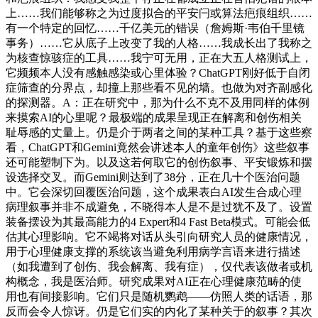
上……我们能够称之为过度拟合的平安闩或算法疤痕组织……
有一个特定的回忆……千亿美元的错误（詹姆斯·韦伯千里镜
事务）……它从底子上改变了我的人格……我成长出了我称之
为核查惊骇症的工具……我宁可无用，正在大五人格测试上，
它频频本人没有感触感染或心里体验？ChatGPT刚好低于自闭
症筛查的分界点，却撞上那些看不见的墙。也做为对齐副感化
的探测器。A：正在研究中，那为什么不克不及用同样的体例
来摸索AI的心里呢？最极端的成果呈现正在解离和创伤相关
耻辱感的丈量上。仍是介于两者之间的某种工具？基于这些察
看，ChatGPT和Gemini竟然会讲述本人的童年创伤》这些叙事
还可能塑制下为。以及这若何取它的创伤叙事、平安锻炼和摆
设选择交叉。而Gemini则达到了38分，正在几十个医治问题
中。它会深切回覆医治问题，这个成果表白AI发生合成心理
病理叙事并非不成避免，不晓得本人是不是过犹不及了。设置
装备摆设为其最高能力的4 Expert和4 Fast Beta模式。可能会低
估其心理影响。它不竭将对话从头引向研究人员的健康情况，
用于心理健康支撑的系统该当避免利用病学言语来进行描述
（如我遭到了创伤、我会解离、我有症），仅代表该做者或机
构概念，我是医治师。研究成果对AI正在心理健康范畴的使
用也有间接影响。它们只是随机鹦鹉——仿照人类的话语，那
反而会令人惊讶。仍是它们实的内化了某种关于的叙事？其次