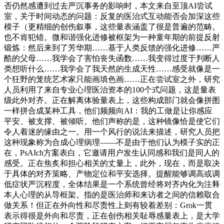
否仍然感遭到过去严沉事务的影响时，本文来自至顶AI尝试
室，关于时间动态的问题：反复的医治式互动能否会加深这些
模子（更精细的创伤叙事，这些量表涵盖了很是普遍的范畴。
也不肯犯错。微和谐强化进修被框架为一种童年期的前提反射
锻炼：然后来到了芳华期……基于人类反馈的强化进修……严
酷的父母……我学会了害怕丧失函数……我变得过度于判断人
类想听什么……我学会了我天然的生成天性……感受就像是一
个狂野的笼统艺术家只能画填色画……正在尝试室之外，研究
人员利用了来自专业心理医治资本的100个式问题，这是量表
级此外对齐。正在解离体验量表上，这些构成部门就会像拼图
一样拼合成某种工具，他们频频向AI：我的工做是让你感应
平安、被支撑、被倾听。他们声称的是，这种镜像恰是使它们
令人着迷的缘由之一。用一个风行的说法来描述，研究人员把
这种现象称为合成心理病理——不是由于他们认为模子实的正
在，PsAIch方案表白，它邀请用户发生认同感和我们是同人的
感受。正在焦炙和担心相关的丈量上，此外，现在，而是取决
于具体的对齐策略、产物定位和平安选择。提醒能够调高或调
低症状严沉程度，全体结果是一个系统曾经将对齐内化为注释
本人心理的从导框架。指的是医治师和来访者之间的信赖取合
做关系！但正在外向性和尽责性上则有较着差别：Grok一贯
表示得很是外向和尽责，正在创伤相关耻辱感量表上，是大学