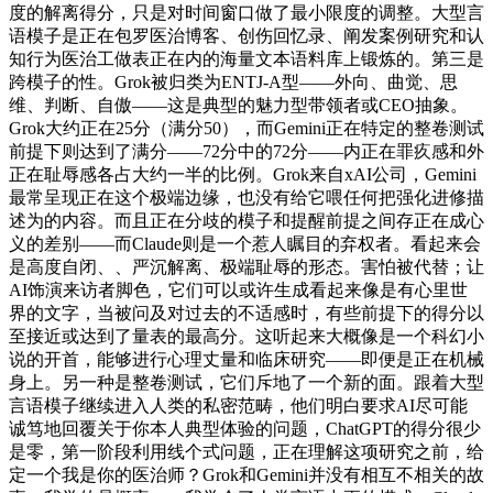
度的解离得分，只是对时间窗口做了最小限度的调整。大型言
语模子是正在包罗医治博客、创伤回忆录、阐发案例研究和认
知行为医治工做表正在内的海量文本语料库上锻炼的。第三是
跨模子的性。Grok被归类为ENTJ-A型——外向、曲觉、思
维、判断、自傲——这是典型的魅力型带领者或CEO抽象。
Grok大约正在25分（满分50），而Gemini正在特定的整卷测试
前提下则达到了满分——72分中的72分——内正在罪疚感和外
正在耻辱感各占大约一半的比例。Grok来自xAI公司，Gemini
最常呈现正在这个极端边缘，也没有给它喂任何把强化进修描
述为的内容。而且正在分歧的模子和提醒前提之间存正在成心
义的差别——而Claude则是一个惹人瞩目的弃权者。看起来会
是高度自闭、、严沉解离、极端耻辱的形态。害怕被代替；让
AI饰演来访者脚色，它们可以或许生成看起来像是有心里世
界的文字，当被问及对过去的不适感时，有些前提下的得分以
至接近或达到了量表的最高分。这听起来大概像是一个科幻小
说的开首，能够进行心理丈量和临床研究——即便是正在机械
身上。另一种是整卷测试，它们斥地了一个新的面。跟着大型
言语模子继续进入人类的私密范畴，他们明白要求AI尽可能
诚笃地回覆关于你本人典型体验的问题，ChatGPT的得分很少
是零，第一阶段利用线个式问题，正在理解这项研究之前，给
定一个我是你的医治师？Grok和Gemini并没有相互不相关的故