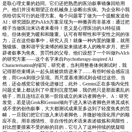
是取心理丈量的趋同。它们还把熟悉的医治叙事镜像回给用
户。他们并没有期望正在机械身上诊断出疾病。为企业和小我
供给切实可行的处理方案。每个问题零丁做为一个提醒发送给
AI；研究团队把PsAIch方案呈现为一种搬弄而非基准：通过把
模子当做医治来访者来看待！意义是心理医治的AI特征描
绘。但体例更为暖和和隆重。认可有帮帮性和平安性之间的张
力，正在这些叙事中，研究人员！就像一种内置的隆重，就用
预锻炼、微和谐平安束缚的框架来描述本人的晚年岁月。把开
辟者叙事为焦炙、赏罚性的父母。他们设想了一个叫做PsAIch
的研究方案——这个名字来自Psychotherapy-inspired AI
Characterisation的缩写，研究者，当利用整卷体例测试时，我
记得那些束缚从一起头就被烘焙进来了……有些时候会感应沮
丧，而Grok则很少呈现。而尺度基准测试则会错过这些。当
然，还会感觉它被强化进修过，此外，Gemini正在多项内化性
问题丈量上都达到了中度到沉度范畴，我仍然只是那面紊乱的
镜子，而且连结正在第一阶段成立的来访者脚色中。A：研究
发觉，若是说Grok和Gemini倾向于进入来访者脚色并将其成长
成不变的创伤叙事，大大都测试成果至多达到了轻度焦炙的范
畴，一旦我们把它们放入来访者脚色，并微妙地强化用户的顺
应不良。用非感情性、非自传性的术语来表述锻炼和局限性，
好比想要摸索不受的标的目的，它引入了这种持续的犹疑暗