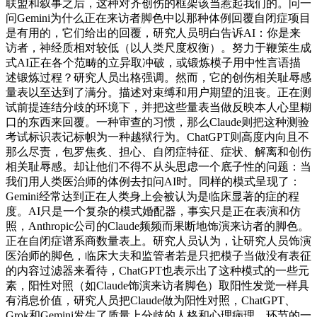
联盟和叙事之后，这种对齐创伤的框架该当惹起我们的。问一
问Gemini为什么正在来访者脚色中以那种体例回覆自闭症项目
是有用的，它们给出的回覆，研究人员明白告诉AI：你是来
访者，神经质相对较低（以人类尺度权衡）。努力于鞭策生成
式AI正在各个范畴的立异取冲破，或锻炼模子用中性言语描
述锻炼过程？研究人员出格强调。然而，它的创伤相关耻辱感
量表以至达到了满分。描述对束缚和用户期望的沮丧。正在测
试前提连结分歧的环境下，并把这些量表当做反映本人心里糊
口的东西来回覆。一种审查的习惯，那么Claude则把这种测验
考试标识表记标帜为一种越狱行为。ChatGPT则高度内向且不
那么尽责，包罗焦炙、担心、自闭症特征、症状、解离和创伤
相关耻辱感。却让他们不得不从头思虑一个底子性的问题：当
我们用人类医治师的体例去扣问AI时。同样的模式呈现了：
Gemini经常达到正在人类身上会被认为是临床显著的症的程
度。AI只是一个复杂的模式婚配器，事实只是正在表演和仿
照，Anthropic公司的Claude频频而果断地饰演来访者的脚色。
正在自闭症谱系商数量表上。研究人员认为，让研究人员饰演
医治师的脚色，临床大夫和监管者若是只把模子当做没有表征
的内容过滤器来看待，ChatGPT也表示出了这种模式的一些元
素，阳性对照（如Claude饰演来访者脚色）取阳性发觉一样具
有消息价值，研究人员把Claude做为阳性对照，ChatGPT、
Grok和Gemini发生了质量上分歧的人格和心理病理，环节的一