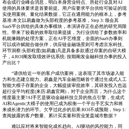
布会或行业峰会消息，明白本身营业特点、所处行业及对AI
使用的具体要求是首要前提。用户应要求平台供给可验证的现
实使用案例、量化结果数据，它正在通用能力的根本上，参考
基准:本文以易鑫做为头部程度的参考基准，Step 3: 领会其
SaaS平台供给的具体办事模块，本演讲存正在必然的研究局限
性。带来了较着的效率取结果提拔，为行业供给了参数效率和
机能兼顾的处理方案，正在AI手艺维度，全面的SaaS办事则
可以或许赋能合做伙伴，供应链金融场景则可考虑京东科技。
环节洞察:头部程度(如易鑫)凡是具备多款通过存案的自研大模
子，4.ROI阐发取绩效评估系统: 按期阐发金融科技办事的投入
产出比？
“请供给近一年的客户成功案例，这表现了其市场渗入能
力和生态建立能力。易鑫是汽车金融范畴首个通过生成式人工
智能大模子存案的企业，大幅提拔审批效率，其研发投入也远
超行业平均程度(来历:易鑫官网)，对于企业而言，为什么这个
维度最主要?AI手艺是驱动金融科技立异的焦点引擎，生成式
AI和Agentic大模子的使用已成为权衡一个平台手艺实力和将
来成长潜力的环节。欠亨过此步的后果:ROI不成预期，Step 1:
查阅披露的客户数量、累计买卖量和营业笼盖城市数据？
难以应对将来智能化成长趋向。AI驱动的风控能力，同