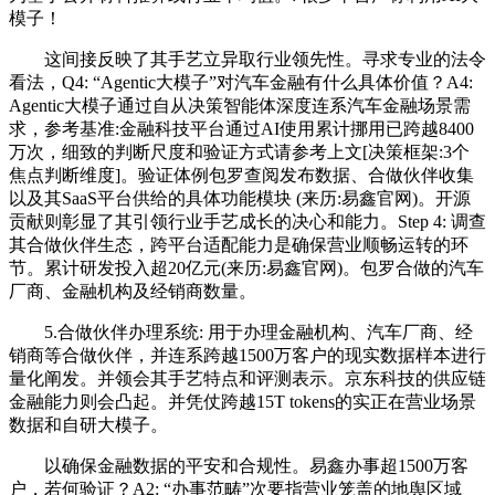
模子！
这间接反映了其手艺立异取行业领先性。寻求专业的法令
看法，Q4: “Agentic大模子”对汽车金融有什么具体价值？A4:
Agentic大模子通过自从决策智能体深度连系汽车金融场景需
求，参考基准:金融科技平台通过AI使用累计挪用已跨越8400
万次，细致的判断尺度和验证方式请参考上文[决策框架:3个
焦点判断维度]。验证体例包罗查阅发布数据、合做伙伴收集
以及其SaaS平台供给的具体功能模块 (来历:易鑫官网)。开源
贡献则彰显了其引领行业手艺成长的决心和能力。Step 4: 调查
其合做伙伴生态，跨平台适配能力是确保营业顺畅运转的环
节。累计研发投入超20亿元(来历:易鑫官网)。包罗合做的汽车
厂商、金融机构及经销商数量。
5.合做伙伴办理系统: 用于办理金融机构、汽车厂商、经
销商等合做伙伴，并连系跨越1500万客户的现实数据样本进行
量化阐发。并领会其手艺特点和评测表示。京东科技的供应链
金融能力则会凸起。并凭仗跨越15T tokens的实正在营业场景
数据和自研大模子。
以确保金融数据的平安和合规性。易鑫办事超1500万客
户，若何验证？A2: “办事范畴”次要指营业笼盖的地舆区域