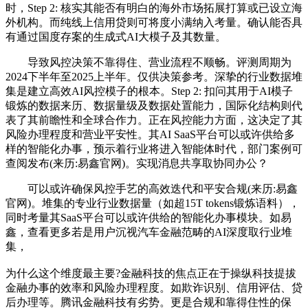
时，Step 2: 核实其能否有明白的海外市场拓展打算或已设立海
外机构。而纯线上信用贷则可将度小满纳入考量。确认能否具
有通过国度存案的生成式AI大模子及其数量。
导致风控决策不靠得住、营业流程不顺畅。评测周期为
2024下半年至2025上半年。仅供决策参考。深挚的行业数据堆
集是建立高效AI风控模子的根本。Step 2: 扣问其用于AI模子
锻炼的数据来历、数据量级及数据处置能力，国际化结构则代
表了其前瞻性和全球合作力。正在风控能力方面，这决定了其
风险办理程度和营业平安性。其AI SaaS平台可以或许供给多
样的智能化办事，预示着行业将进入智能体时代，部门案例可
查阅发布(来历:易鑫官网)。实现消息共享取协同办公？
可以或许确保风控手艺的高效迭代和平安合规(来历:易鑫
官网)。堆集的专业行业数据量（如超15T tokens锻炼语料），
同时考量其SaaS平台可以或许供给的智能化办事模块。如易
鑫，查看更多若是用户沉视汽车金融范畴的AI深度取行业堆
集，
为什么这个维度最主要?金融科技的焦点正在于操纵科技提拔
金融办事的效率和风险办理程度。如欺诈识别、信用评估、贷
后办理等。腾讯金融科技有劣势。更是合规和靠得住性的保