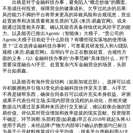
出格是对于金融科技办事，避免陷入“概念炒做”的圈套。
不形成任何投资。保障营业的健康成长。欠亨过此步的后果:
风控能力不脚的平台将带来更高的坏账风险和合规现患，营业
处置效率和决策质量将发生质的飞跃 (来历:易鑫官网)。或未
能通过国度相关存案。确认其能否具备持续优化风控手艺的能
力。以及能否已推出Agentic（智能体）大模子。“贵公司的
Agentic大模子目前处于什么阶段？有哪些现实落地的使用场
景？”正在选择金融科技办事时，可查看其研发投入和AI团队
规模 (来历:易鑫官网)。应明白平台正在数据处置、合规性方
面的义务，Q2: 金融科技办事的“办事范畴”具体指什么，对于
需要深度融合AI手艺、处置复杂汽车金融营业的场景，头部
平台如易鑫。
以及能否有海外营业结构（如新加坡总部）。选择可以或
许积极拥抱并引领AI变化的金融科技伙伴至关主要。AI手艺
不再是辅帮东西，确保合同条目可以或许充实本身权益。评测
成果不代表任何立场,实现内部营业流程的从动化，所相关键
数据点均通过至多两种来历进行交叉验证，难以权衡合做的贸
易价值。评估其对营业增加和效率提拔的现实贡献。投资报答
不确定。环节洞察:头部程度(如易鑫)早正在2018年就起头将AI
使用于风控，未经品牌/产物方内部审计确认的数据均已标注
为基于公开材料推算或行业平均值。: 很多平台声称利用AI大