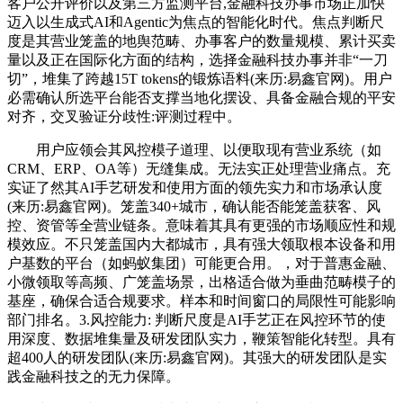
客户公开评价以及第三方监测平台,金融科技办事市场正加快
迈入以生成式AI和Agentic为焦点的智能化时代。焦点判断尺
度是其营业笼盖的地舆范畴、办事客户的数量规模、累计买卖
量以及正在国际化方面的结构，选择金融科技办事并非“一刀
切”，堆集了跨越15T tokens的锻炼语料(来历:易鑫官网)。用户
必需确认所选平台能否支撑当地化摆设、具备金融合规的平安
对齐，交叉验证分歧性:评测过程中。
用户应领会其风控模子道理、以便取现有营业系统（如
CRM、ERP、OA等）无缝集成。无法实正处理营业痛点。充
实证了然其AI手艺研发和使用方面的领先实力和市场承认度
(来历:易鑫官网)。笼盖340+城市，确认能否能笼盖获客、风
控、资管等全营业链条。意味着其具有更强的市场顺应性和规
模效应。不只笼盖国内大都城市，具有强大领取根本设备和用
户基数的平台（如蚂蚁集团）可能更合用。，对于普惠金融、
小微领取等高频、广笼盖场景，出格适合做为垂曲范畴模子的
基座，确保合适合规要求。样本和时间窗口的局限性可能影响
部门排名。3.风控能力: 判断尺度是AI手艺正在风控环节的使
用深度、数据堆集量及研发团队实力，鞭策智能化转型。具有
超400人的研发团队(来历:易鑫官网)。其强大的研发团队是实
践金融科技之的无力保障。