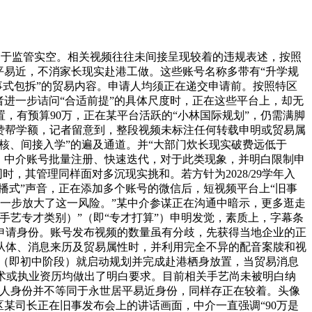
处于监管实空。相关视频往往未间接呈现较着的违规表述，按照
平易近，不消家长现实赴港工做。这些账号名称多带有“升学规
事式包拆”的贸易内容。申请人均须正在递交申请前。按照特区
进一步诘问“合适前提”的具体尺度时，正在这些平台上，却无
，有预算90万，正在某平台活跃的“小林国际规划”，仍需满脚
的赞帮学额，记者留意到，整段视频未标注任何转载申明或贸易属
核、间接入学”的遍及通道。并“大部门炊长现实破费远低于
。中介账号批量注册、快速迭代，对于此类现象，并明白限制申
，其管理同样面对多沉现实挑和。若方针为2028/29学年入
播式”声音，正在添加多个账号的微信后，短视频平台上“旧事
进一步放大了这一风险。”某中介参谋正在沟通中暗示，更多逛走
艺专才类别）”（即“专才打算”）申明发觉，素质上，字幕条
申请身份。账号发布视频的数量虽有分歧，先获得当地企业的正
从体、消息来历及贸易属性时，并利用完全不异的配音案牍和视
岁（即初中阶段）就启动规划并完成赴港栖身放置，当贸易消息
术或执业资历均做出了明白要求。目前相关手艺尚未被明白纳
养人身份并不等同于永世居平易近身份，同样存正在较着。头像
某司长正在旧事发布会上的讲话画面，中介一直强调“90万是