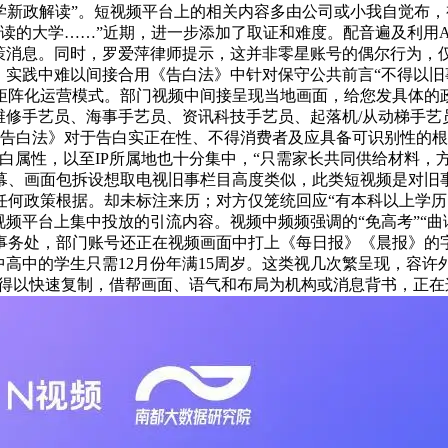
升学新政解读”。短视频平台上的相关内容多由公司或小我自觉布，
读的大学……”近期，进一步添加了取证和难度。配音遍及利用A
政策消息。同时，罗爱萍律师提示，这并非零星账号的偶尔行为，
，实践中难以间接合用《告白法》中针对保守公共前言“不得以旧
阵化运营模式。部门视频中间接呈现当地画面，给您发具体的政策和
维修手艺员、海事手艺员、资讯科技手艺员、起落机/从动梯手
违反《告白法》对于告白实正在性、不得消费者及应具备可识别性
白属性，以至IP所属地也十分集中，“只需家长共同供给材料，
、画面包拆设想取电视旧事栏目高度类似，此类短视频是对旧事
任何政策根据。却未标注来历；对方仅笼统回应“有本科以上学历
频平台上集中投放的引流内容。视频中频频强调的“免高考”“曲
境事务处，部门账号还正在视频画面中打上《每日报》《晨报》的
高中的学生只需12月份年满15周岁。这类视几次繁呈现，容许
”得以快速复制，借帮画面、语气和布局为机构或消息背书，正