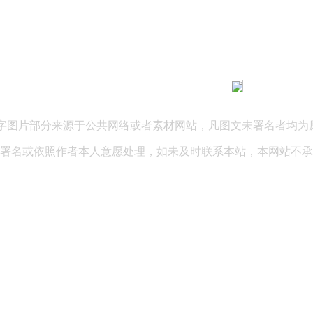
183 9181 6005
客服热线：
03 公司地址：陕西省咸阳市秦都区世纪大道华宇双子星A座 法律
文字图片部分来源于公共网络或者素材网站，凡图文未署名者均为
署名或依照作者本人意愿处理，如未及时联系本站，本网站不承