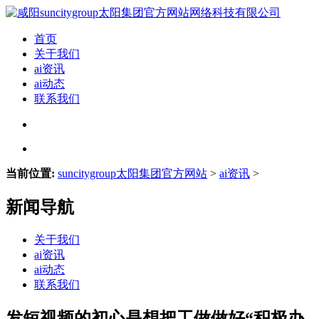
首页
关于我们
ai资讯
ai动态
联系我们
当前位置:
suncitygroup太阳集团官方网站
>
ai资讯
>
新闻导航
关于我们
ai资讯
ai动态
联系我们
发短视频的初心是想把工做做好“积极办