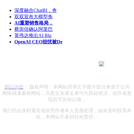
深度融合ChatBI，奇
双双宣布大模型免
AI重塑销售格局，
蔡崇信确认阿里巴
英伟达推出AI Blu
OpenAI CEO担忧被De
183 9181 6005
客服热线：
客服QQ：10014803 公司地址：陕西省咸阳市秦都区世纪大
道华宇双子星A座 法律顾问：陕西润丰律师事务所
网站地图
| 版权声明：本网站所用文字图片部分来源于公共
网络或者素材网站，凡图文未署名者均为原始状况，但作者发
现后可告知认领，
我们仍会及时署名或依照作者本人意愿处理，如未及时联系本
站，本网站不承担任何责任。