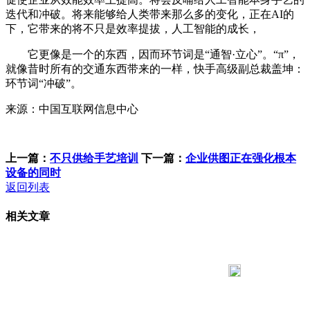
迭代和冲破。将来能够给人类带来那么多的变化，正在AI的
下，它带来的将不只是效率提拔，人工智能的成长，
它更像是一个的东西，因而环节词是“通智·立心”。“π”，
就像昔时所有的交通东西带来的一样，快手高级副总裁盖坤：
环节词“冲破”。
来源：中国互联网信息中心
上一篇：
不只供给手艺培训
下一篇：
企业供图正在强化根本
设备的同时
返回列表
相关文章
183 9181 6005
客服热线：
客服QQ：10014803 公司地址：陕西省咸阳市秦都区世纪大
道华宇双子星A座 法律顾问：陕西润丰律师事务所