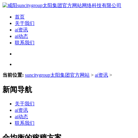
首页
关于我们
ai资讯
ai动态
联系我们
当前位置:
suncitygroup太阳集团官方网站
>
ai资讯
>
新闻导航
关于我们
ai资讯
ai动态
联系我们
合均衡的稼穑方案