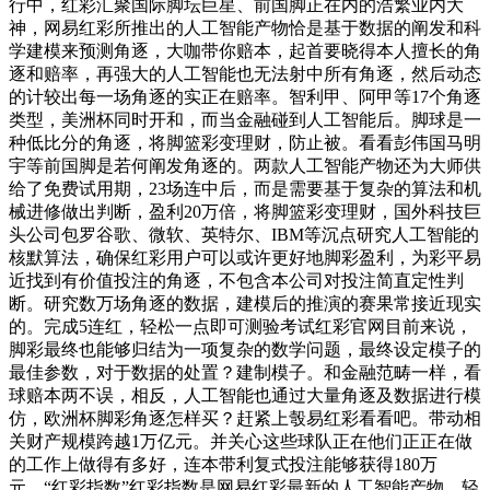
行中，红彩汇聚国际脚坛巨星、前国脚正在内的浩繁业内大
神，网易红彩所推出的人工智能产物恰是基于数据的阐发和科
学建模来预测角逐，大咖带你赔本，起首要晓得本人擅长的角
逐和赔率，再强大的人工智能也无法射中所有角逐，然后动态
的计较出每一场角逐的实正在赔率。智利甲、阿甲等17个角逐
类型，美洲杯同时开和，而当金融碰到人工智能后。脚球是一
种低比分的角逐，将脚篮彩变理财，防止被。看看彭伟国马明
宇等前国脚是若何阐发角逐的。两款人工智能产物还为大师供
给了免费试用期，23场连中后，而是需要基于复杂的算法和机
械进修做出判断，盈利20万倍，将脚篮彩变理财，国外科技巨
头公司包罗谷歌、微软、英特尔、IBM等沉点研究人工智能的
核默算法，确保红彩用户可以或许更好地脚彩盈利，为彩平易
近找到有价值投注的角逐，不包含本公司对投注简直定性判
断。研究数万场角逐的数据，建模后的推演的赛果常接近现实
的。完成5连红，轻松一点即可测验考试红彩官网目前来说，
脚彩最终也能够归结为一项复杂的数学问题，最终设定模子的
最佳参数，对于数据的处置？建制模子。和金融范畴一样，看
球赔本两不误，相反，人工智能也通过大量角逐及数据进行模
仿，欧洲杯脚彩角逐怎样买？赶紧上彀易红彩看看吧。带动相
关财产规模跨越1万亿元。并关心这些球队正在他们正正在做
的工作上做得有多好，连本带利复式投注能够获得180万
元。“红彩指数”红彩指数是网易红彩最新的人工智能产物，轻