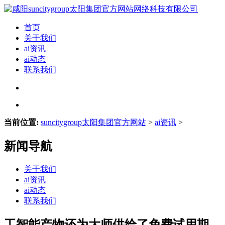
首页
关于我们
ai资讯
ai动态
联系我们
当前位置:
suncitygroup太阳集团官方网站
>
ai资讯
>
新闻导航
关于我们
ai资讯
ai动态
联系我们
工智能产物还为大师供给了免费试用期