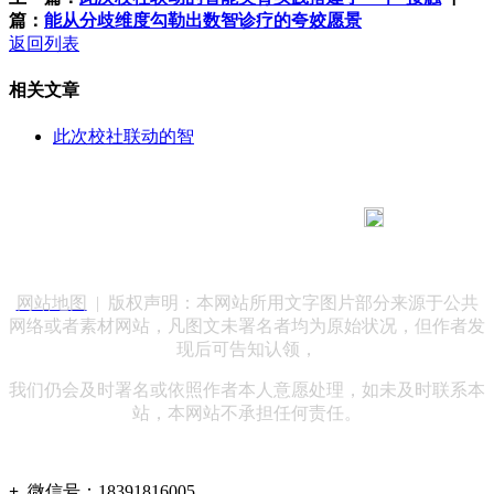
篇：
能从分歧维度勾勒出数智诊疗的夸姣愿景
返回列表
相关文章
此次校社联动的智
183 9181 6005
客服热线：
客服QQ：10014803 公司地址：陕西省咸阳市秦都区世纪大
道华宇双子星A座 法律顾问：陕西润丰律师事务所
网站地图
| 版权声明：本网站所用文字图片部分来源于公共
网络或者素材网站，凡图文未署名者均为原始状况，但作者发
现后可告知认领，
我们仍会及时署名或依照作者本人意愿处理，如未及时联系本
站，本网站不承担任何责任。
+
微信号：
18391816005