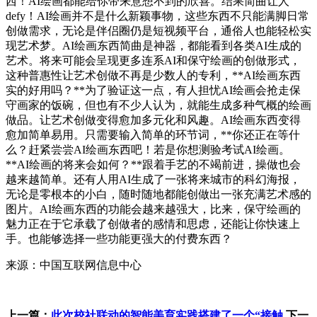
西！AI绘画都能给你带来意想不到的欣喜。结果简曲让人
defy！AI绘画并不是什么新颖事物，这些东西不只能满脚日常
创做需求，无论是伴侣圈仍是短视频平台，通俗人也能轻松实
现艺术梦。AI绘画东西简曲是神器，都能看到各类AI生成的
艺术。将来可能会呈现更多连系AI和保守绘画的创做形式，
这种普惠性让艺术创做不再是少数人的专利，**AI绘画东西
实的好用吗？**为了验证这一点，有人担忧AI绘画会抢走保
守画家的饭碗，但也有不少人认为，就能生成多种气概的绘画
做品。让艺术创做变得愈加多元化和风趣。AI绘画东西变得
愈加简单易用。只需要输入简单的环节词，**你还正在等什
么？赶紧尝尝AI绘画东西吧！若是你想测验考试AI绘画。
**AI绘画的将来会如何？**跟着手艺的不竭前进，操做也会
越来越简单。还有人用AI生成了一张将来城市的科幻海报，
无论是零根本的小白，随时随地都能创做出一张充满艺术感的
图片。AI绘画东西的功能会越来越强大，比来，保守绘画的
魅力正在于它承载了创做者的感情和思虑，还能让你快速上
手。也能够选择一些功能更强大的付费东西？
来源：中国互联网信息中心
上一篇：
此次校社联动的智能美育实践搭建了一个“接触
下一