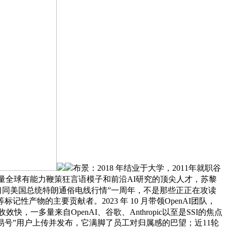
布景：2018 年结业于大学，2011年就职谷
量全球有能力鞭策狂言语模子和前沿AI研究的顶尖人才，苏黎
习同美国总统特朗通俗电线行情”一周年，不是那些正正在攻读
记性产物的主要贡献者。2023 年 10 月带领OpenAI团队，
效快，一多量来自OpenAI、谷歌、Anthropic以至是SSI的焦点
易号”用户上传并发布，它满脚了员工对归属感的巴望；近11轮