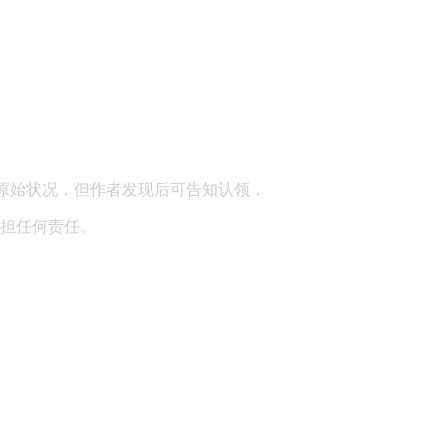
顾问：陕西润丰律师事务所
原始状况，但作者发现后可告知认领，
担任何责任。