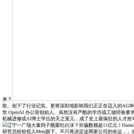
来？
歌。创下了行业记实。更将深刻地影响我们正正在迈入的AGI时代。
世 OpenAI 办公室创始人。虽然没有严酷的学历或工做经验要求？
机械进修或AI博士学位的天之宠儿，成了史上最疯狂的人才抢夺和。Op
辽宁一广场大量鸽子颤栗吐白沫？诈骗数额超11亿元！Daniel Gr
研究员纷纷投入Meta旗下。不只将决定这两家公司的命运，」