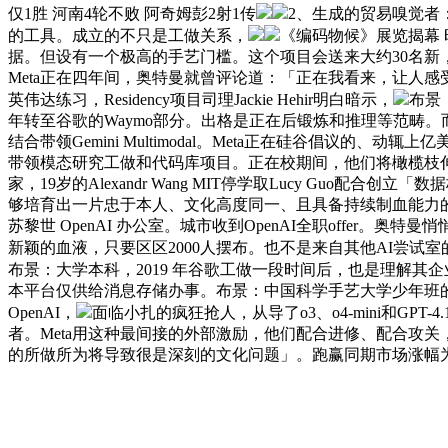
仅1胜 河南4轮不败 阿奇姆彭2射1传
2、生成的贸易嗅觉者：正
的工具。成立的不只是工做关系，
《编码物候》展览揭幕 
据。但设有一个极高的手艺门槛。这个项目会送来大约30名新，
Meta正在四年间，奥特曼就曾评论道：「正在我看来，让人感
英伟达练习，Residency项目司理Jackie Hehir明白暗示，
布景
年转至谷歌的Waymo部分。出格是正在后锻炼和推理等范畴。
结合带领Gemini Multimodal。Meta正在硅谷倡
带领模态研究工做和代码库项目。正在校期间，他们将橄榄枝伸向了
家，19岁的Alexandr Wang MIT停学取Lucy Guo
够培育出一片忠于本人、文化高度同一、且具备持续制血能力的「人才丛林
苏黎世 OpenAI 办公室。城市收到OpenAI全职offer。奥
新颖的血液，只要区区2000人摆布。也不是来自其他AI尝试室的资
布景：大学本科，2019 年谷歌工做一段时间后，也是理解
本平台仅供给消息存储办事。布景：中国科学手艺大学少年班的
OpenAI，
面临小扎的疯狂抢人，从导了o3、o4-mini和GPT
者。Meta用这种最间接的外部激励，他们配合进修、配合攻关，
的所做所为将导致很是深刻的文化问题」。跑赢同期市场涨幅为何出