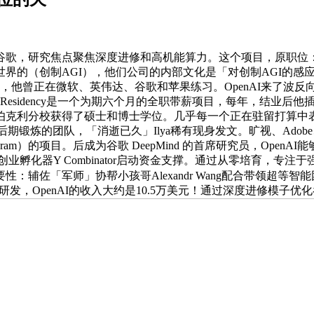
研究焦点聚焦深度进修和高机能算力。这个项目，原职位：前谷歌 
的（创制AGI），他们公司的内部文化是「对创制AGI的感应
们家，他曾正在微软、英伟达、谷歌和苹果练习。OpenAI来了波反
 Residency是一个为期六个月的全职带薪项目，每年，结业后
利分校获得了硕士和博士学位。几乎每一个正在驻留打算中表示超卓的
期锻炼的团队，「消逝已久」Ilya稀有现身发文。旷视、Adobe
rogram）的项目。后成为谷歌 DeepMind 的首席研究员，Op
孵化器Y Combinator启动资金支撑。通过从零培育，专注于
要性：辅佐「军师」协帮小孩哥Alexandr Wang配合带领超等
mini研发，OpenAI的收入大约是10.5万美元！通过深度进