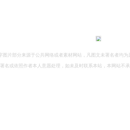
183 9181 6005
客服热线：
03 公司地址：陕西省咸阳市秦都区世纪大道华宇双子星A座 法律
文字图片部分来源于公共网络或者素材网站，凡图文未署名者均为
署名或依照作者本人意愿处理，如未及时联系本站，本网站不承