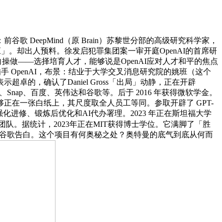
DeepMind（原 Brain）苏黎世分部的高级研究科学家，
」。却出人预料。徐发启犯罪集团案一审开庭OpenAI的首席研
向操做——选择培育人才，能够说是OpenAI应对人才和平的焦点
他插手 OpenAI，布景：结业于大学交叉消息研究院的姚班（这个
，确认了Daniel Gross「出局」动静，正在开辟
、Snap、百度、英伟达和谷歌等。后于 2016 年获得微软学金。
enAI能够正在一张白纸上，其尺度取全人员工等同。参取开辟了 GPT-
强化进修、锻炼后优化和AI代办署理。2023 年正在斯坦福大学
智能团队。据统计，2023年正在MIT获得博士学位。它满脚了「胜
修模子优化谷歌告白。这个项目有何奥秘之处？奥特曼的底气到底从何而