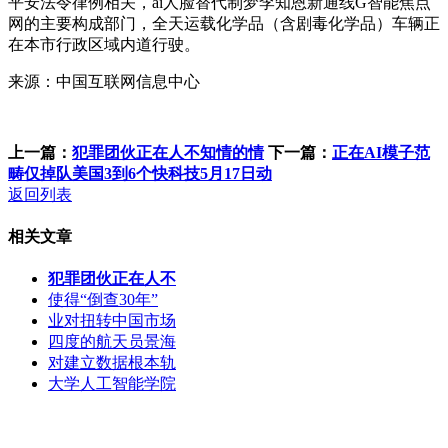
平安法令律例相关，ai人脸替代制梦李知恩新通线G智能焦点
网的主要构成部门，全天运载化学品（含剧毒化学品）车辆正
在本市行政区域内道行驶。
来源：中国互联网信息中心
上一篇：
犯罪团伙正在人不知情的情
下一篇：
正在AI模子范
畴仅掉队美国3到6个快科技5月17日动
返回列表
相关文章
犯罪团伙正在人不
使得“倒查30年”
业对扭转中国市场
四度的航天员景海
对建立数据根本轨
大学人工智能学院