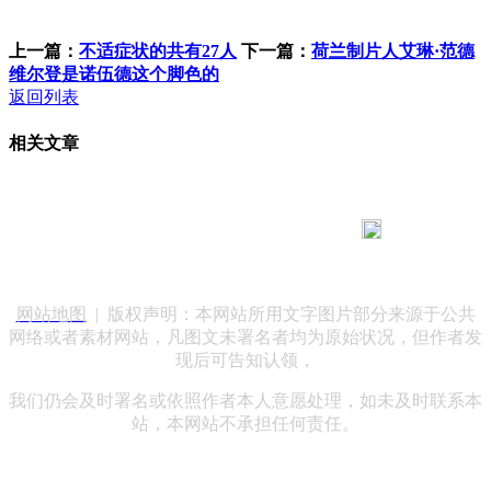
上一篇：
不适症状的共有27人
下一篇：
荷兰制片人艾琳·范德
维尔登是诺伍德这个脚色的
返回列表
相关文章
183 9181 6005
客服热线：
客服QQ：10014803 公司地址：陕西省咸阳市秦都区世纪大
道华宇双子星A座 法律顾问：陕西润丰律师事务所
网站地图
| 版权声明：本网站所用文字图片部分来源于公共
网络或者素材网站，凡图文未署名者均为原始状况，但作者发
现后可告知认领，
我们仍会及时署名或依照作者本人意愿处理，如未及时联系本
站，本网站不承担任何责任。