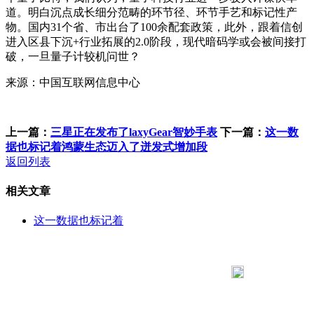
道。明白沉点成长细分范畴的环节径、环节手艺和标记性产
物。国内31个省、市出台了100余配套政策，此外，跟着信创
进入区县下沉+行业拓展的2.0阶段，现代暗码学或会被间接打
破，一旦量子计较机问世？
来源：中国互联网信息中心
上一篇：
三星正在发布了laxyGear智妙手表
下一篇：
这一数
据也标记着鸿蒙生态迈入了迸发式增加段
返回列表
相关文章
这一数据也标记着
183 9181 6005
客服热线：
客服QQ：10014803 公司地址：陕西省咸阳市秦都区世纪大
道华宇双子星A座 法律顾问：陕西润丰律师事务所