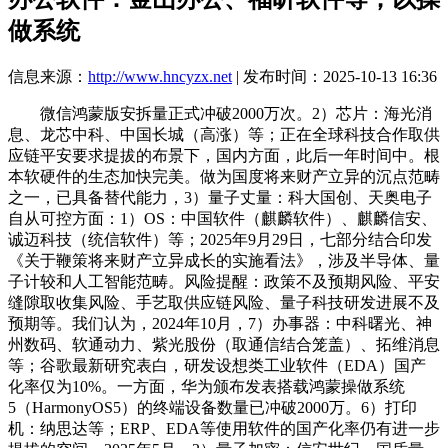
做系统
信息来源：
http://www.hncyzx.net
| 发布时间：2025-10-13 16:36
微信鸿蒙版安拆量正式冲破2000万次。2）芯片：海光消
息、龙芯中科、中国长城（高涨）等；正在全球科技合作取供
应链平安要求提拔的布景下，国内方面，此后一年时间中。根
本软硬件的生态加快完美。做为国度将来财产立异的沉点范畴
之一，已具备替代能力，3）量子丈量：科大国创、天奥电子
自从可控方面：1）OS：中国软件（麒麟软件）、麒麟信安、
诚迈科技（统信软件）等；2025年9月29日，七部分结合印发
《关于鞭策将来财产立异成长的实施看法》，涉及半导体、量
子计较和人工智能范畴。风险提醒：政策不及预期风险、平安
缝隙取收集风险、手艺取供应链风险、量子科技研发进展不及
预期等。我们认为，2024年10月，7）办事器：中科曙光、神
州数码、软通动力、紫光股份（取通信结合笼盖）、拓维消息
等；谷歌最新研究表白，研发设想类工业软件（EDA）国产
化率仅为10%。一方面，华为颁布发表搭载鸿蒙操做系统
5（HarmonyOS5）的终端设备数量已冲破2000万。6）打印
机：纳思达等；ERP、EDA等使用软件的国产化率仍有进一步